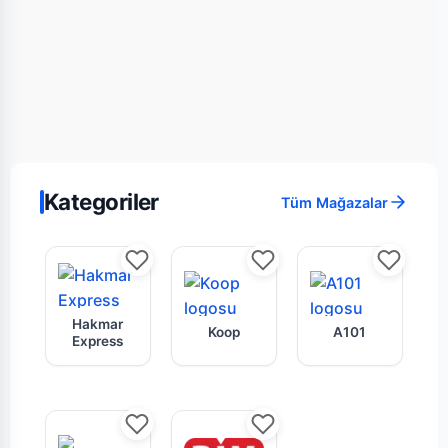
Kategoriler
Tüm Mağazalar
Hakmar Express mağazasının bu haftaki günce
Koop market zincirine ait akt
A101 mağazas
Hakmar
Koop
A101
Express