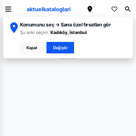
aktuelkataloglari
Konumunu seç → Sana özel fırsatları gör
Şu anki seçim:
Kadıköy, İstanbul
Hakmar Express
Koop
A101
Özkuruşlar
Bim
Kapat
Değiştir
REKLAM