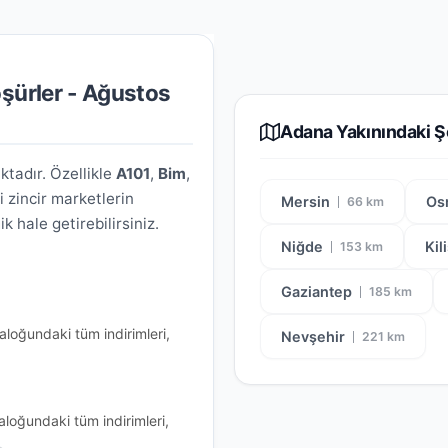
oşürler - Ağustos
Adana Yakınındaki Ş
tadır. Özellikle
A101
,
Bim
,
i zincir marketlerin
Mersin
Os
66 km
 hale getirebilirsiniz.
Niğde
Kil
153 km
Gaziantep
185 km
aloğundaki tüm indirimleri,
Nevşehir
221 km
aloğundaki tüm indirimleri,