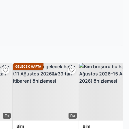
GELECEK HAFTA
1
3
Bim
Bim