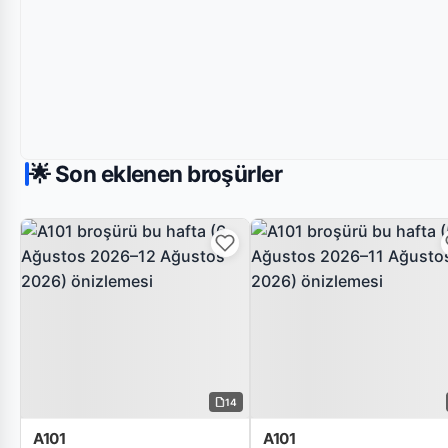
🌟 Son eklenen broşürler
14
A101
A101