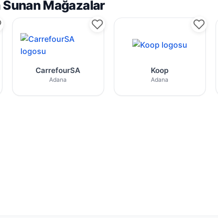
im Sunan Mağazalar
cel broşürleri
arket zincirine ait aktüel kampanyalar
CarrefourSA mağazası için yayınlanan broş
Adana Koop indi
CarrefourSA
Koop
Adana
Adana
kampanyalar