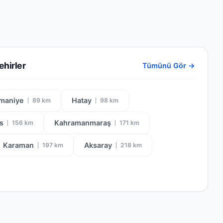
ehirler
Tümünü Gör →
maniye
Hatay
89 km
98 km
is
Kahramanmaraş
156 km
171 km
Karaman
Aksaray
197 km
218 km