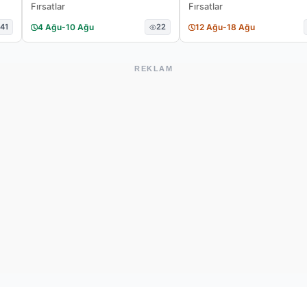
Fırsatlar
Fırsatlar
41
4 Ağu
-
10 Ağu
22
12 Ağu
-
18 Ağu
REKLAM