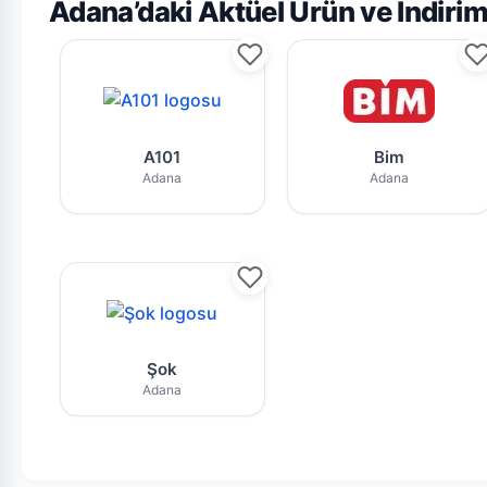
Adana’daki Aktüel Ürün ve İndir
A101 Adana mağazasının bu haftaki gün
Bim Adana m
A101
Bim
Adana
Adana
Şok Adana market zincirine ait aktüel 
Şok
Adana