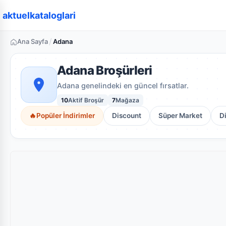
aktuelkataloglari
/
Ana Sayfa
Adana
Adana Broşürleri
Adana genelindeki en güncel fırsatlar.
10
Aktif Broşür
7
Mağaza
🔥
Popüler İndirimler
Discount
Süper Market
D