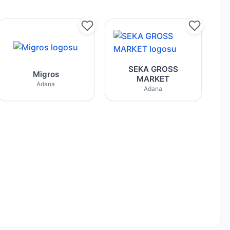
ürler Adana
rim kataloğu ve fırsat ürünleri
Migros tarafından sunulan haftalık indirim ve 
SEKA GROSS MARKET
SEKA GROSS
Migros
MARKET
Adana
Adana