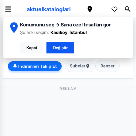
aktuelkataloglari
Konumunu seç → Sana özel fırsatları gör
/
/
Ana Sayfa
Ağrı
Migros
Şu anki seçim:
Kadıköy, İstanbul
Migros Ağrı broşürü: Haftanın güncel fırsatları
Kapat
Değiştir
Süper Market
Şubeler
Benzer
🔔 İndirimleri Takip Et
REKLAM