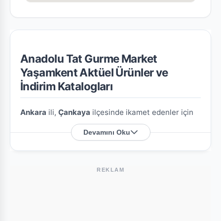
Anadolu Tat Gurme Market
Yaşamkent Aktüel Ürünler ve
İndirim Katalogları
Ankara
ili,
Çankaya
ilçesinde ikamet edenler için
Anadolu Tat Gurme Market Yaşamkent
şubesine
Devamını Oku
özel en güncel indirim broşürlerini ve aktüel ürün
fırsatlarını bu sayfada derledik.
REKLAM
Anadolu Tat Gurme Market Yaşamkent
Nerede?
Mağazamızın açık adresi şöyledir:
Şehit Hayrettin
Eren Caddesi, Yaşamkent Mahallesi, Çankaya,