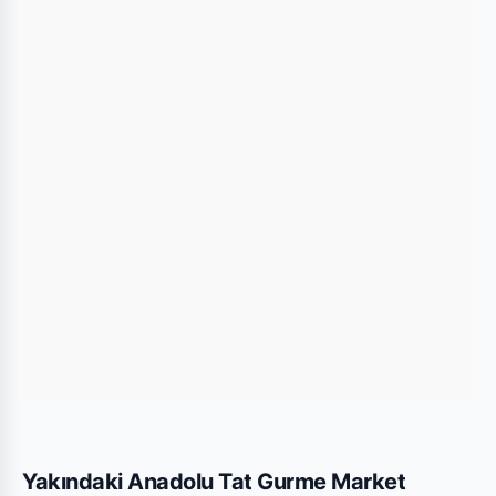
Ankara, İç Anadolu Bölgesi, 06810, Türkiye
.
Harita üzerindeki konumu kullanarak mağazaya
kolayca ulaşım sağlayabilirsiniz.
Bu Şubede Neler Var?
Anadolu Tat Gurme Market mağazalarında
genellikle gıda, temizlik ürünleri, kişisel bakım
ürünleri ve haftalık değişen aktüel teknolojik
ürünler bulunmaktadır. Yaşamkent şubesi için
yayınlanan son kataloglara yukarıdaki listeden göz
atabilirsiniz.
Yakındaki Anadolu Tat Gurme Market