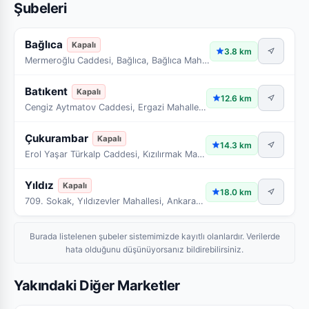
Şubeleri
Bağlıca
Kapalı
3.8 km
Mermeroğlu Caddesi, Bağlıca, Bağlıca Mahallesi, Etimesgut, Ankara, İç Anadolu Bölgesi, 06790, Türkiye
Batıkent
Kapalı
12.6 km
Cengiz Aytmatov Caddesi, Ergazi Mahallesi, Yenimahalle, Ankara, İç Anadolu Bölgesi, 06370, Türkiye
Çukurambar
Kapalı
14.3 km
Erol Yaşar Türkalp Caddesi, Kızılırmak Mahallesi, Ankara, Çankaya, Ankara, İç Anadolu Bölgesi, 06530, Türkiye
Yıldız
Kapalı
18.0 km
709. Sokak, Yıldızevler Mahallesi, Ankara, Çankaya, Ankara, İç Anadolu Bölgesi, 06550, Türkiye
Burada listelenen şubeler sistemimizde kayıtlı olanlardır. Verilerde
hata olduğunu düşünüyorsanız bildirebilirsiniz.
Yakındaki Diğer Marketler