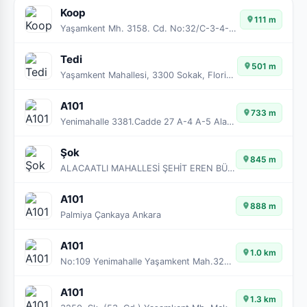
Koop
111 m
Yaşamkent Mh. 3158. Cd. No:32/C-3-4-5 - ÇANKAYA/ ANKARA
Tedi
501 m
Yaşamkent Mahallesi, 3300 Sokak, Florium Konutları, No:6 A-07 Alacaatlı
A101
733 m
Yenimahalle 3381.Cadde 27 A-4 A-5 Alacaatlı Çankaya Ankara
Şok
845 m
ALACAATLI MAHALLESİ ŞEHİT EREN BÜLBÜL CADDESİ NO: 39 B / C
A101
888 m
Palmiya Çankaya Ankara
A101
1.0 km
No:109 Yenimahalle Yaşamkent Mah.3207 Cad. Çankaya Ankara
A101
1.3 km