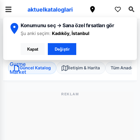
aktuelkataloglari
Konumunu seç → Sana özel fırsatları gör
/
/
/
Ana Sayfa
Ankara
Anadolu Tat Gurme Market
Yaşamkent
Şu anki seçim:
Kadıköy, İstanbul
Anadolu Tat Gurme Market Yaşamkent
Kapat
Değiştir
Çankaya, Ankara
•
Discount
Güncel Katalog
İletişim & Harita
Tüm Anadolu T
REKLAM