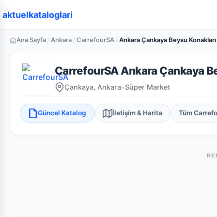
aktuelkataloglari
/
/
/
Ana Sayfa
Ankara
CarrefourSA
Ankara Çankaya Beysu Konakları
CarrefourSA Ankara Çankaya Be
Çankaya, Ankara
•
Süper Market
Güncel Katalog
İletişim & Harita
Tüm Carref
RE