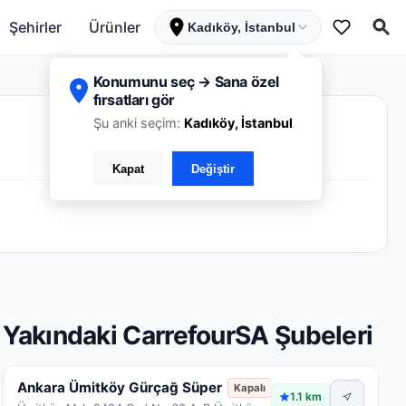
Şehirler
Ürünler
Kadıköy, İstanbul
Konumunu seç → Sana özel
fırsatları gör
Şu anki seçim:
Kadıköy, İstanbul
Kapat
Değiştir
Yakındaki CarrefourSA Şubeleri
Ankara Ümitköy Gürçağ Süper
Kapalı
1.1 km