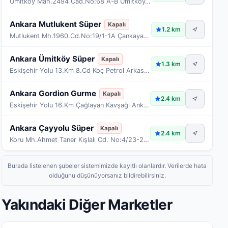
Ümitköy Mah.2494 Cad.No:68 A-B Ümitköy/Ankara
Ankara Mutlukent Süper
Kapalı
1.2 km
Mutlukent Mh.1960.Cd.No:19/1-1A Çankaya/Ankara
Ankara Ümitköy Süper
Kapalı
1.3 km
Eskişehir Yolu 13.Km 8.Cd Koç Petrol Arkası Ümitkö
Ankara Gordion Gurme
Kapalı
2.4 km
Eskişehir Yolu 16.Km Çağlayan Kavşağı Ankaralılar
Ankara Çayyolu Süper
Kapalı
2.4 km
Koru Mh.Ahmet Taner Kışlalı Cd. No:4/23-24-25-26-27-28-29-30
Burada listelenen şubeler sistemimizde kayıtlı olanlardır. Verilerde hata
olduğunu düşünüyorsanız bildirebilirsiniz.
Yakındaki Diğer Marketler