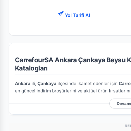
Yol Tarifi Al
CarrefourSA Ankara Çankaya Beysu Kon
Katalogları
Ankara
ili,
Çankaya
ilçesinde ikamet edenler için
Carre
en güncel indirim broşürlerini ve aktüel ürün fırsatların
Devamı
CarrefourSA Ankara Çankaya Beysu Konakları
Mağazamızın açık adresi şöyledir:
Mutlukent Mh. Pınar
mağazaya kolayca ulaşım sağlayabilirsiniz.
RE