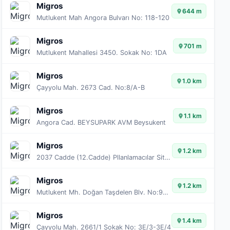
Migros
644 m
Mutlukent Mah Angora Bulvarı No: 118-120
Migros
701 m
Mutlukent Mahallesi 3450. Sokak No: 1DA
Migros
1.0 km
Çayyolu Mah. 2673 Cad. No:8/A-B
Migros
1.1 km
Angora Cad. BEYSUPARK AVM Beysukent
Migros
1.2 km
2037 Cadde (12.Cadde) Pllanlamacılar Sitesi No:17
Migros
1.2 km
Mutlukent Mh. Doğan Taşdelen Blv. No:97/17
Migros
1.4 km
Çayyolu Mah. 2661/1 Sokak No: 3E/3-3E/4