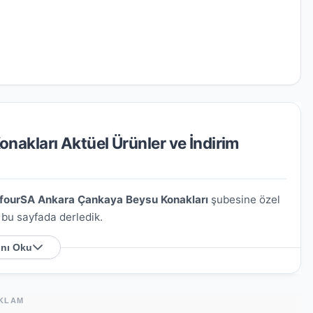
akları Aktüel Ürünler ve İndirim
fourSA Ankara Çankaya Beysu Konakları
şubesine özel
ı bu sayfada derledik.
nı Oku
 Nerede?
 Cd. No:19A-B
. Harita üzerindeki konumu kullanarak
KLAM