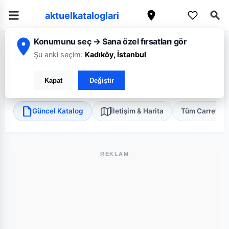
aktuelkataloglari
Konumunu seç → Sana özel fırsatları gör
/
/
/
Ana Sayfa
Ankara
CarrefourSA
Ankara Emek Mini
Şu anki seçim:
Kadıköy, İstanbul
CarrefourSA Ankara Emek Mini
Kapat
Değiştir
Çankaya, Ankara
•
Süper Market
Güncel Katalog
İletişim & Harita
Tüm Carrefou
REKLAM