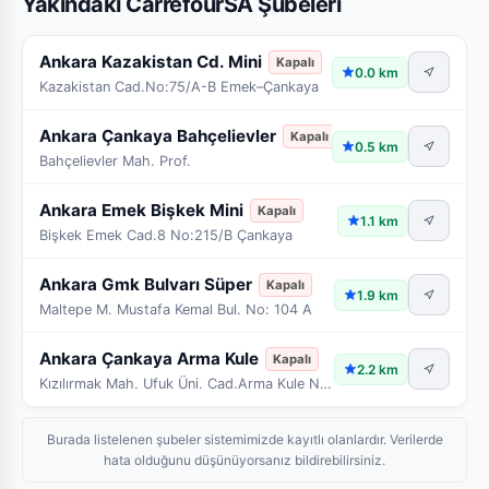
Yakındaki CarrefourSA Şubeleri
Ankara Kazakistan Cd. Mini
Kapalı
0.0 km
Kazakistan Cad.No:75/A-B Emek–Çankaya
Ankara Çankaya Bahçelievler
Kapalı
0.5 km
Bahçelievler Mah. Prof.
Ankara Emek Bişkek Mini
Kapalı
1.1 km
Bişkek Emek Cad.8 No:215/B Çankaya
Ankara Gmk Bulvarı Süper
Kapalı
1.9 km
Maltepe M. Mustafa Kemal Bul. No: 104 A
Ankara Çankaya Arma Kule
Kapalı
2.2 km
Kızılırmak Mah. Ufuk Üni. Cad.Arma Kule No: 11/A4
Burada listelenen şubeler sistemimizde kayıtlı olanlardır. Verilerde
hata olduğunu düşünüyorsanız bildirebilirsiniz.