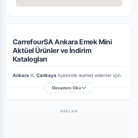
CarrefourSA Ankara Emek Mini
Aktüel Ürünler ve İndirim
Katalogları
Ankara
ili,
Çankaya
ilçesinde ikamet edenler için
CarrefourSA Ankara Emek Mini
şubesine özel en
Devamını Oku
güncel indirim broşürlerini ve aktüel ürün
fırsatlarını bu sayfada derledik.
REKLAM
CarrefourSA Ankara Emek Mini Nerede?
Mağazamızın açık adresi şöyledir:
Emek Mah.
Kazakistan Cad.44. Cadde No:98/A
. Harita