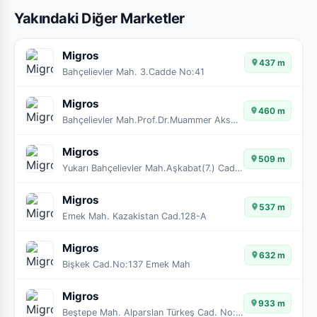
Yakındaki Diğer Marketler
Migros
437 m
Bahçelievler Mah. 3.Cadde No:41
Migros
460 m
Bahçelievler Mah.Prof.Dr.Muammer Aksoy Cad.No:73/A
Migros
509 m
Yukarı Bahçelievler Mah.Aşkabat(7.) Cad.No:25
Migros
537 m
Emek Mah. Kazakistan Cad.128-A
Migros
632 m
Bişkek Cad.No:137 Emek Mah
Migros
933 m
Beştepe Mah. Alparslan Türkeş Cad. No:47-9