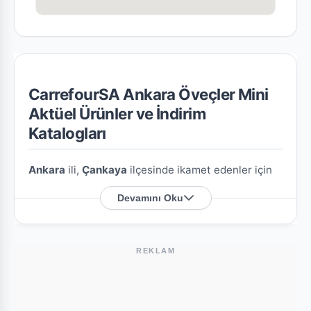
CarrefourSA Ankara Öveçler Mini
Aktüel Ürünler ve İndirim
Katalogları
Ankara
ili,
Çankaya
ilçesinde ikamet edenler için
CarrefourSA Ankara Öveçler Mini
şubesine özel
Devamını Oku
en güncel indirim broşürlerini ve aktüel ürün
fırsatlarını bu sayfada derledik.
REKLAM
CarrefourSA Ankara Öveçler Mini Nerede?
Mağazamızın açık adresi şöyledir:
Şehit Cevdet
Özdemir Mah.1349 Sk.(Eski 201 Sk.)No:
. Harita