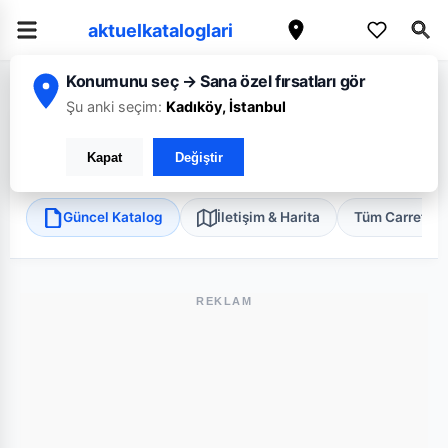
aktuelkataloglari
Konumunu seç → Sana özel fırsatları gör
/
/
/
Ana Sayfa
Ankara
CarrefourSA
Ankara Öveçler Mini
Şu anki seçim:
Kadıköy, İstanbul
CarrefourSA Ankara Öveçler Mini
Kapat
Değiştir
Çankaya, Ankara
•
Süper Market
Güncel Katalog
İletişim & Harita
Tüm Carrefou
REKLAM