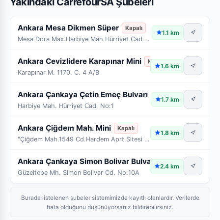
Yakındaki CarrefourSA Şubeleri
Ankara Mesa Dikmen Süper
Kapalı
1.1 km
Mesa Dora Max.Harbiye Mah.Hürriyet Cad.Zerrin Sk.N
Ankara Cevizlidere Karapınar Mini
Kapalı
1.6 km
Karapınar M. 1170. C. 4 A/B
Ankara Çankaya Çetin Emeç Bulvarı
Kapalı
1.7 km
Harbiye Mah. Hürriyet Cad. No:1
Ankara Çiğdem Mah. Mini
Kapalı
1.8 km
"Çiğdem Mah.1549 Cd.Hardem Aprt.Sitesi B Blok No:5
Ankara Çankaya Simon Bolivar Bulvarı
Kapalı
2.4 km
Güzeltepe Mh. Simon Bolivar Cd. No:10A
Burada listelenen şubeler sistemimizde kayıtlı olanlardır. Verilerde
hata olduğunu düşünüyorsanız bildirebilirsiniz.