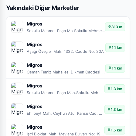
Yakındaki Diğer Marketler
Migros
813 m
Sokullu Mehmet Paşa Mh Sokullu Mehmet Paşa Cd No82
Migros
1.1 km
Aşağı Öveçler Mah. 1332. Cadde No: 20A
Migros
1.1 km
Osman Temiz Mahallesi Dikmen Caddesi No: 313/A
Migros
1.3 km
Sokullu Mehmet Paşa Mah.Sokullu Mehmet Paşa Cad
Migros
1.3 km
Ehlibeyt Mah. Ceyhun Atuf Kansu Cad. No:126/E-F
Migros
1.5 km
İşçi Blokları Mah. Mevlana Bulvarı No: 190 B-1