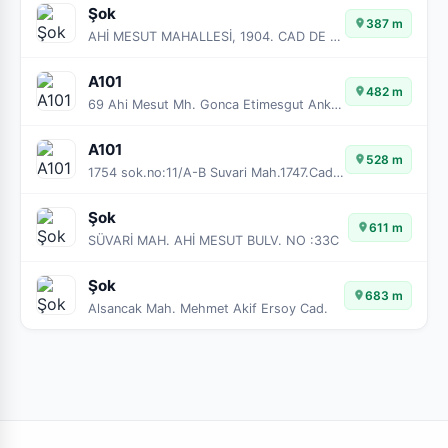
Şok
387 m
AHİ MESUT MAHALLESİ, 1904. CAD DE (1904 SOKAK ) NO: 13/A
A101
482 m
69 Ahi Mesut Mh. Gonca Etimesgut Ankara
A101
528 m
1754 sok.no:11/A-B Suvari Mah.1747.Cad. Denizhan Etimesgut Ankara
Şok
611 m
SÜVARİ MAH. AHİ MESUT BULV. NO :33C
Şok
683 m
Alsancak Mah. Mehmet Akif Ersoy Cad.