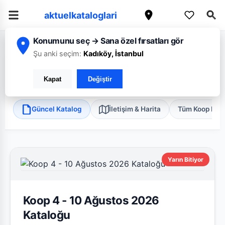
aktuelkataloglari
Konumunu seç → Sana özel fırsatları gör
/
/
/
Ana Sayfa
Ankara
Koop
ANKARA AHİMESUT
Şu anki seçim:
Kadıköy, İstanbul
Koop ANKARA AHİMESUT
Kapat
Değiştir
Etimesgut, Ankara
•
Discount
Güncel Katalog
İletişim & Harita
Tüm Koop Mağ
Yarın Bitiyor
Koop 4 - 10 Ağustos 2026
Kataloğu