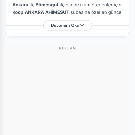
Ankara
ili,
Etimesgut
ilçesinde ikamet edenler için
Koop ANKARA AHİMESUT
şubesine özel en güncel
indirim broşürlerini ve aktüel ürün fırsatlarını bu
Devamını Oku
sayfada derledik.
Koop ANKARA AHİMESUT Nerede?
REKLAM
Mağazamızın açık adresi şöyledir:
SÜVARI MAH.
MEHMET AKIF ERSOY CAD. NO:7/C ETİMESGUT /
ANKARA
. Harita üzerindeki konumu kullanarak
mağazaya kolayca ulaşım sağlayabilirsiniz.
Bu Şubede Neler Var?
Koop mağazalarında genellikle gıda, temizlik
ürünleri, kişisel bakım ürünleri ve haftalık değişen
aktüel teknolojik ürünler bulunmaktadır. ANKARA
AHİMESUT şubesi için yayınlanan son kataloglara
yukarıdaki listeden göz atabilirsiniz.