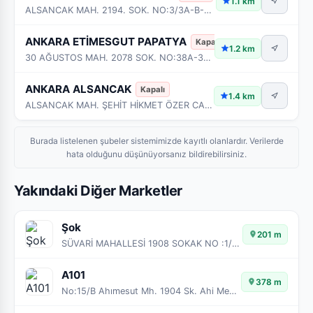
1.1 km
ALSANCAK MAH. 2194. SOK. NO:3/3A-B-C-D ETİMESGUT - ANKARA
ANKARA ETİMESGUT PAPATYA
Kapalı
1.2 km
30 AĞUSTOS MAH. 2078 SOK. NO:38A-38B BAĞIMSIZ NO:13-14 ETİMESGUT – ANKARA
ANKARA ALSANCAK
Kapalı
1.4 km
ALSANCAK MAH. ŞEHİT HİKMET ÖZER CAD. NO:126/B ETİMESGUT - ANKARA
Burada listelenen şubeler sistemimizde kayıtlı olanlardır. Verilerde
hata olduğunu düşünüyorsanız bildirebilirsiniz.
Yakındaki Diğer Marketler
Şok
201 m
SÜVARİ MAHALLESİ 1908 SOKAK NO :1/12-13
A101
378 m
No:15/B Ahımesut Mh. 1904 Sk. Ahi Mesut Etimesgut Ankara