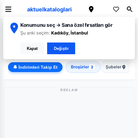
aktuelkataloglari
Konumunu seç → Sana özel fırsatları gör
/
/
Ana Sayfa
Antalya
A101
Şu anki seçim:
Kadıköy, İstanbul
A101 Antalya broşürü: Haftanın güncel fırsatları
Kapat
Değiştir
Discount
Broşürler
Şubeler
🔔 İndirimleri Takip Et
2
REKLAM