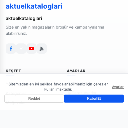
aktuelkataloglari
aktuelkataloglari
Size en yakın mağazaların broşür ve kampanyalarına
ulabilirsiniz.
KEŞFET
AYARLAR
Bildirimler
Yeni Broşürler
Sitemizden en iyi şekilde faydalanabilmeniz için çerezler
Ayarlar
kullanılmaktadır.
Çerez Ayarları
Kategoriler
Reddet
Kabul Et
Mağazalar
AKTUELKATALOGLARI