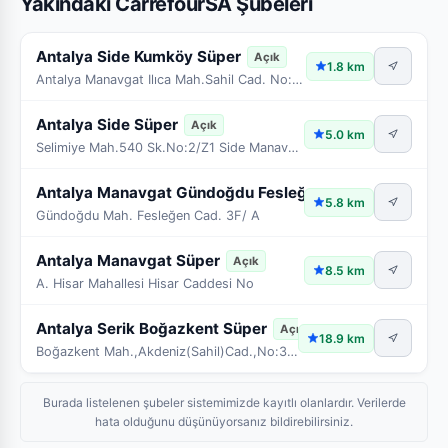
Yakındaki CarrefourSA Şubeleri
Antalya Side Kumköy Süper
Açık
1.8 km
Antalya Manavgat Ilıca Mah.Sahil Cad. No:113 Side/
Antalya Side Süper
Açık
5.0 km
Selimiye Mah.540 Sk.No:2/Z1 Side Manavgat/Antalya
Antalya Manavgat Gündoğdu Fesleğe C. Min
Açık
5.8 km
Gündoğdu Mah. Fesleğen Cad. 3F/ A
Antalya Manavgat Süper
Açık
8.5 km
A. Hisar Mahallesi Hisar Caddesi No
Antalya Serik Boğazkent Süper
Açık
18.9 km
Boğazkent Mah.,Akdeniz(Sahil)Cad.,No:30 A Blok/1-2
Burada listelenen şubeler sistemimizde kayıtlı olanlardır. Verilerde
hata olduğunu düşünüyorsanız bildirebilirsiniz.