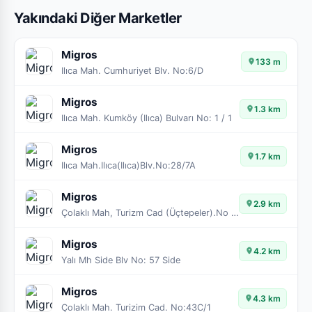
Yakındaki Diğer Marketler
Migros
133 m
Ilıca Mah. Cumhuriyet Blv. No:6/D
Migros
1.3 km
Ilıca Mah. Kumköy (Ilıca) Bulvarı No: 1 / 1
Migros
1.7 km
Ilıca Mah.Ilıca(Ilıca)Blv.No:28/7A
Migros
2.9 km
Çolaklı Mah, Turizm Cad (Üçtepeler).No 11/Z01
Migros
4.2 km
Yalı Mh Side Blv No: 57 Side
Migros
4.3 km
Çolaklı Mah. Turizim Cad. No:43C/1