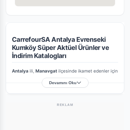
CarrefourSA Antalya Evrenseki
Kumköy Süper Aktüel Ürünler ve
İndirim Katalogları
Antalya
ili,
Manavgat
ilçesinde ikamet edenler için
CarrefourSA Antalya Evrenseki Kumköy Süper
Devamını Oku
şubesine özel en güncel indirim broşürlerini ve
aktüel ürün fırsatlarını bu sayfada derledik.
REKLAM
CarrefourSA Antalya Evrenseki Kumköy
Süper Nerede?
Mağazamızın açık adresi şöyledir:
Cumhuriyet