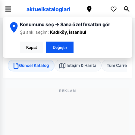
aktuelkataloglari
Konumunu seç → Sana özel fırsatları gör
/
/
/
Ana Sayfa
Antalya
CarrefourSA
Antalya Evrenseki Kumköy Süper
Şu anki seçim:
Kadıköy, İstanbul
CarrefourSA Antalya Evrenseki Kumköy Süper
Kapat
Değiştir
Manavgat, Antalya
•
Süper Market
Güncel Katalog
İletişim & Harita
Tüm Carrefou
REKLAM