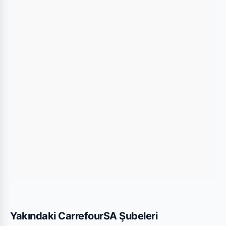
üzerindeki konumu kullanarak mağazaya kolayca
ulaşım sağlayabilirsiniz.
Bu Şubede Neler Var?
CarrefourSA mağazalarında genellikle gıda,
temizlik ürünleri, kişisel bakım ürünleri ve haftalık
değişen aktüel teknolojik ürünler bulunmaktadır.
Antalya Kadriye Süper şubesi için yayınlanan son
kataloglara yukarıdaki listeden göz atabilirsiniz.
Yakındaki CarrefourSA Şubeleri