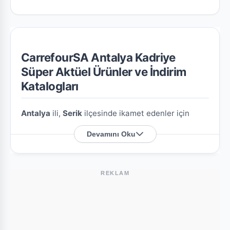
CarrefourSA Antalya Kadriye
Süper Aktüel Ürünler ve İndirim
Katalogları
Antalya
ili,
Serik
ilçesinde ikamet edenler için
CarrefourSA Antalya Kadriye Süper
şubesine özel
Devamını Oku
en güncel indirim broşürlerini ve aktüel ürün
fırsatlarını bu sayfada derledik.
REKLAM
CarrefourSA Antalya Kadriye Süper
Nerede?
Mağazamızın açık adresi şöyledir:
Yeni
Mah.Atatürk Cad.Kadriye/Antalya
. Harita