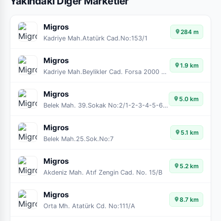
Yakındaki Diğer Marketler
Migros
284 m
Kadriye Mah.Atatürk Cad.No:153/1
Migros
1.9 km
Kadriye Mah.Beylikler Cad. Forsa 2000 Avm No:3-1/1
Migros
5.0 km
Belek Mah. 39.Sokak No:2/1-2-3-4-5-6-7
Migros
5.1 km
Belek Mah.25.Sok.No:7
Migros
5.2 km
Akdeniz Mah. Atıf Zengin Cad. No. 15/B
Migros
8.7 km
Orta Mh. Atatürk Cd. No:111/A