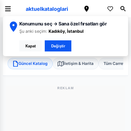
aktuelkataloglari
Konumunu seç → Sana özel fırsatları gör
/
/
/
Ana Sayfa
Antalya
CarrefourSA
Antalya Kadriye Süper
Şu anki seçim:
Kadıköy, İstanbul
CarrefourSA Antalya Kadriye Süper
Kapat
Değiştir
Serik, Antalya
•
Süper Market
Güncel Katalog
İletişim & Harita
Tüm Carrefou
REKLAM