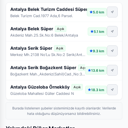
Antalya Belek Turizm Caddesi Süper
Açık
5.0 km
Belek Turizm Cad.1977 Ada,6 Parsel.
Antalya Belek Süper
Açık
5.1 km
Akdeniz Mah.25.Sk.No:6 Belek/Antalya
Antalya Serik Süper
Açık
9.3 km
Merkez Mh.2138 No’Lu Sk.No:2 Serik/Antalya
Antalya Serik Boğazkent Süper
Açık
13.6 km
Boğazkent Mah.,Akdeniz(Sahil)Cad.,No:30 A Blok/1-2
Antalya Güzeloba Örnekköy
Açık
18.3 km
Güzeloba Mahallesi Güller Caddesi N
Burada listelenen şubeler sistemimizde kayıtlı olanlardır. Verilerde
hata olduğunu düşünüyorsanız bildirebilirsiniz.