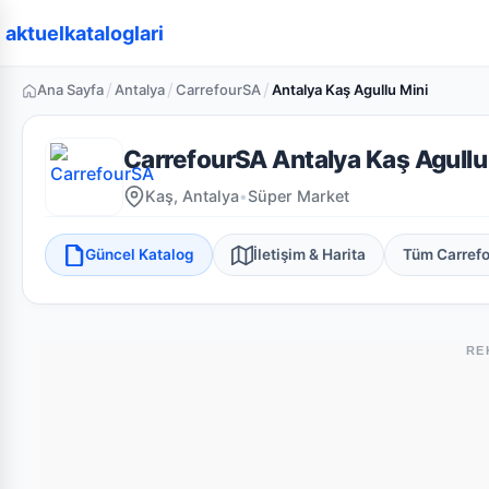
aktuelkataloglari
/
/
/
Ana Sayfa
Antalya
CarrefourSA
Antalya Kaş Agullu Mini
CarrefourSA Antalya Kaş Agullu
Kaş, Antalya
•
Süper Market
Güncel Katalog
İletişim & Harita
Tüm Carref
RE