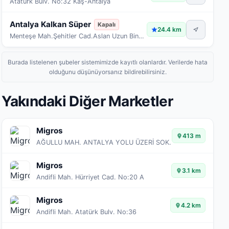
Atatürk Bulv. No:32 Kaş-Antalya
Antalya Kalkan Süper
Kapalı
24.4 km
Menteşe Mah.Şehitler Cad.Aslan Uzun Binası Kaş-Ant
Burada listelenen şubeler sistemimizde kayıtlı olanlardır. Verilerde hata
olduğunu düşünüyorsanız bildirebilirsiniz.
Yakındaki Diğer Marketler
Migros
413 m
AĞULLU MAH. ANTALYA YOLU ÜZERİ SOK.
Migros
3.1 km
Andifli Mah. Hürriyet Cad. No:20 A
Migros
4.2 km
Andifli Mah. Atatürk Bulv. No:36