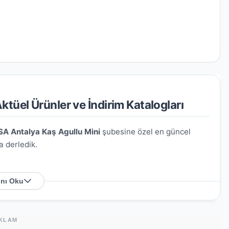
tüel Ürünler ve İndirim Katalogları
SA Antalya Kaş Agullu Mini
şubesine özel en güncel
a derledik.
nı Oku
olu Üzeri No:32
. Harita üzerindeki konumu kullanarak
KLAM