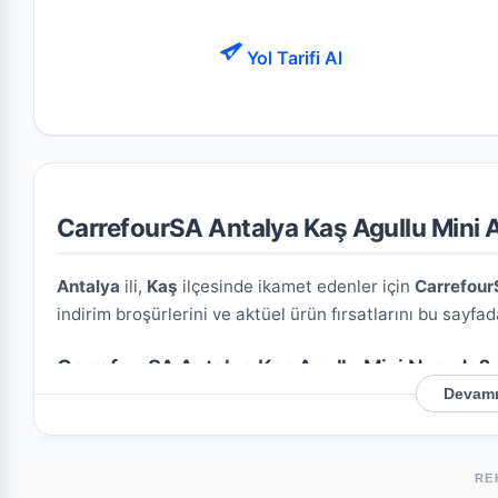
Yol Tarifi Al
CarrefourSA Antalya Kaş Agullu Mini Ak
Antalya
ili,
Kaş
ilçesinde ikamet edenler için
Carrefour
indirim broşürlerini ve aktüel ürün fırsatlarını bu sayfad
CarrefourSA Antalya Kaş Agullu Mini Nerede?
Devamı
Mağazamızın açık adresi şöyledir:
Agullu M. Antalya Y
mağazaya kolayca ulaşım sağlayabilirsiniz.
RE
Bu Şubede Neler Var?