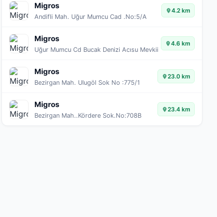
Migros
4.2 km
Andifli Mah. Uğur Mumcu Cad .No:5/A
Migros
4.6 km
Uğur Mumcu Cd Bucak Denizi Acısu Mevkii
Migros
23.0 km
Bezirgan Mah. Ulugöl Sok No :775/1
Migros
23.4 km
Bezirgan Mah..Kördere Sok.No:708B