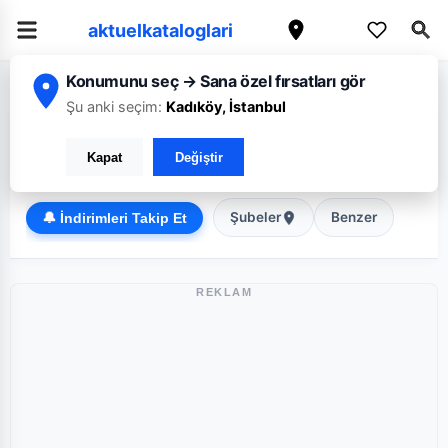
aktuelkataloglari
Konumunu seç → Sana özel fırsatları gör
/
/
Ana Sayfa
Balıkesir
6N Market
Şu anki seçim:
Kadıköy, İstanbul
6N Market Balıkesir broşürü: Haftanın güncel fırsatları
Kapat
Değiştir
Süper Market
Şubeler
Benzer
🔔 İndirimleri Takip Et
REKLAM