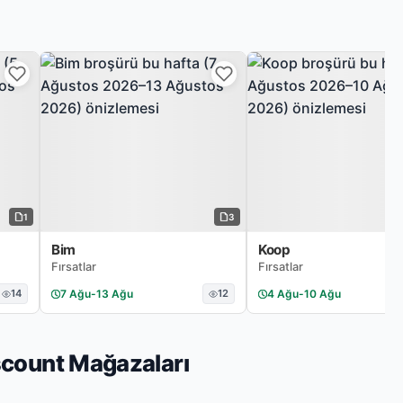
1
3
Bim
Koop
Fırsatlar
Fırsatlar
14
7 Ağu
-
13 Ağu
12
4 Ağu
-
10 Ağu
scount Mağazaları