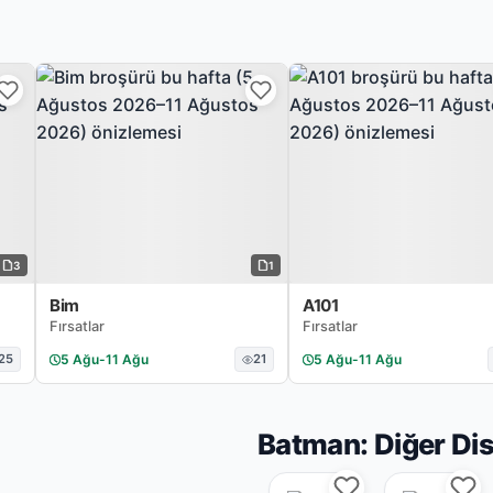
3
1
Bim
A101
Fırsatlar
Fırsatlar
25
5 Ağu
-
11 Ağu
21
5 Ağu
-
11 Ağu
Batman: Diğer Di