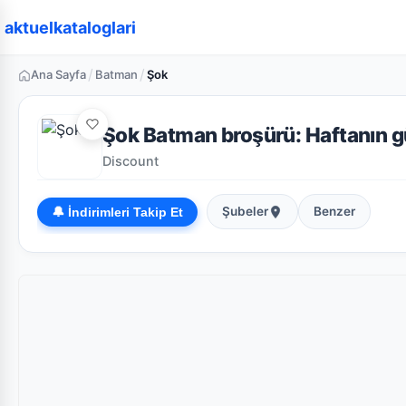
aktuelkataloglari
/
/
Ana Sayfa
Batman
Şok
Şok Batman broşürü: Haftanın gü
Discount
Şubeler
Benzer
🔔 İndirimleri Takip Et