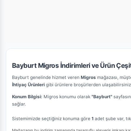
Bayburt Migros İndirimleri ve Ürün Çeşitl
Bayburt genelinde hizmet veren
Migros
mağazası, müşter
İhtiyaç Ürünleri
gibi ürünlere broşürlerden ulaşabilirsiniz
Konum Bilgisi:
Migros konumu olarak
"Bayburt"
sayfasın
sağlar.
Sistemimizde seçtiğiniz konuma göre
1
adet şube var, tık
Mağazanın bu indirim zamanında tasarruflu alışveriş imkanı kaz