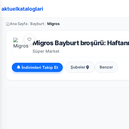
aktuelkataloglari
/
/
Ana Sayfa
Bayburt
Migros
Migros Bayburt broşürü: Haftanın
Süper Market
Şubeler
Benzer
🔔 İndirimleri Takip Et