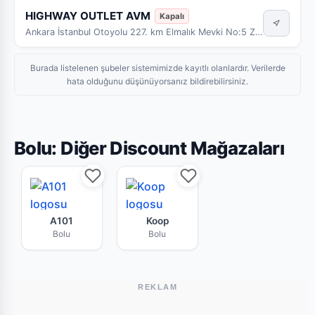
HIGHWAY OUTLET AVM
Kapalı
Ankara İstanbul Otoyolu 227. km Elmalık Mevki No:5 Z1 No’lu İşyeri
Burada listelenen şubeler sistemimizde kayıtlı olanlardır. Verilerde
hata olduğunu düşünüyorsanız bildirebilirsiniz.
Bolu: Diğer Discount Mağazaları
A101 Bolu mağazasının bu haftaki güncel broşür
Koop Bolu market zincirine ai
A101
Koop
Bolu
Bolu
REKLAM