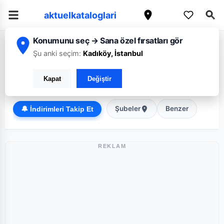
aktuelkataloglari
Konumunu seç → Sana özel fırsatları gör
/
/
Ana Sayfa
Bolu
Tedi
Şu anki seçim:
Kadıköy, İstanbul
Tedi Bolu broşürü: Haftanın güncel fırsatları
Kapat
Değiştir
Discount
Şubeler
Benzer
🔔 İndirimleri Takip Et
REKLAM