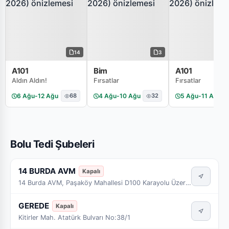
14
3
A101
Bim
A101
Aldın Aldın!
Fırsatlar
Fırsatlar
6 Ağu
-
12 Ağu
68
4 Ağu
-
10 Ağu
32
5 Ağu
-
11 Ağu
Bolu Tedi Şubeleri
14 BURDA AVM
Kapalı
14 Burda AVM, Paşaköy Mahallesi D100 Karayolu Üzeri 1522 Ada 9 Parsel
GEREDE
Kapalı
Kitirler Mah. Atatürk Bulvarı No:38/1