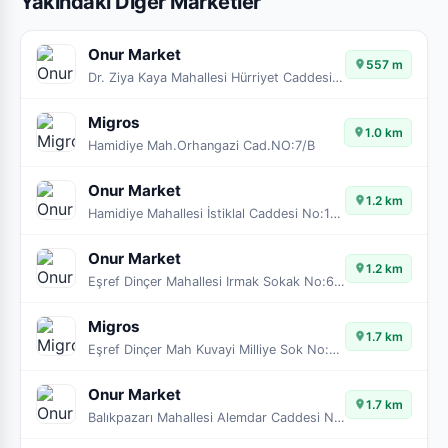
Yakındaki Diğer Marketler
Onur Market
557 m
Dr. Ziya Kaya Mahallesi Hürriyet Caddesi No:59/1A 16600
Migros
1.0 km
Hamidiye Mah.Orhangazi Cad.NO:7/B
Onur Market
1.2 km
Hamidiye Mahallesi İstiklal Caddesi No:18 16600
Onur Market
1.2 km
Eşref Dinçer Mahallesi Irmak Sokak No:61/A 16600
Migros
1.7 km
Eşref Dinçer Mah Kuvayi Milliye Sok No:221/4
Onur Market
1.7 km
Balıkpazarı Mahallesi Alemdar Caddesi No:16 16600