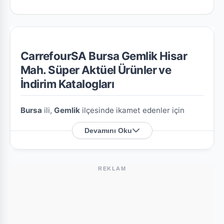
CarrefourSA Bursa Gemlik Hisar
Mah. Süper Aktüel Ürünler ve
İndirim Katalogları
Bursa
ili,
Gemlik
ilçesinde ikamet edenler için
CarrefourSA Bursa Gemlik Hisar Mah. Süper
Devamını Oku
şubesine özel en güncel indirim broşürlerini ve
aktüel ürün fırsatlarını bu sayfada derledik.
REKLAM
CarrefourSA Bursa Gemlik Hisar Mah.
Süper Nerede?
Mağazamızın açık adresi şöyledir:
Hisar Mah.
Yeniçeri Sok. No:17/B
. Harita üzerindeki konumu