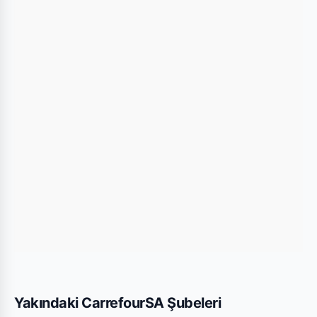
kullanarak mağazaya kolayca ulaşım
sağlayabilirsiniz.
Bu Şubede Neler Var?
CarrefourSA mağazalarında genellikle gıda,
temizlik ürünleri, kişisel bakım ürünleri ve haftalık
değişen aktüel teknolojik ürünler bulunmaktadır.
Bursa Gemlik Hisar Mah. Süper şubesi için
yayınlanan son kataloglara yukarıdaki listeden göz
atabilirsiniz.
Yakındaki CarrefourSA Şubeleri