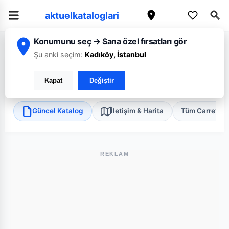
aktuelkataloglari
Konumunu seç → Sana özel fırsatları gör
/
/
/
Ana Sayfa
Bursa
CarrefourSA
Bursa Gemlik Hisar Mah. Süper
Şu anki seçim:
Kadıköy, İstanbul
CarrefourSA Bursa Gemlik Hisar Mah. Süper
Kapat
Değiştir
Gemlik, Bursa
•
Süper Market
Güncel Katalog
İletişim & Harita
Tüm Carrefou
REKLAM