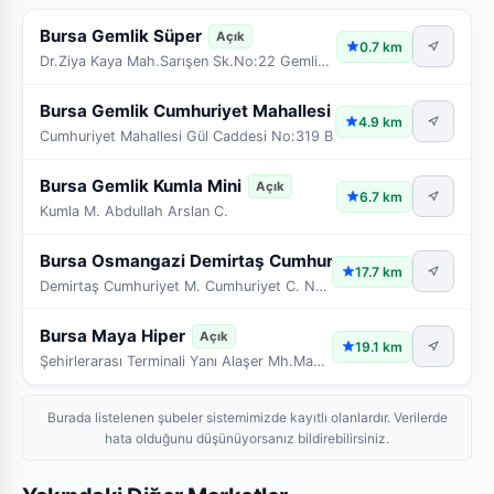
Bursa Gemlik Süper
Açık
0.7 km
Dr.Ziya Kaya Mah.Sarışen Sk.No:22 Gemlik/Bursa
Bursa Gemlik Cumhuriyet Mahallesi Mini
Açık
4.9 km
Cumhuriyet Mahallesi Gül Caddesi No:319 B
Bursa Gemlik Kumla Mini
Açık
6.7 km
Kumla M. Abdullah Arslan C.
Bursa Osmangazi Demirtaş Cumhuriyet
Açık
17.7 km
Demirtaş Cumhuriyet M. Cumhuriyet C. No:112/A
Bursa Maya Hiper
Açık
19.1 km
Şehirlerarası Terminali Yanı Alaşer Mh.Maskara YolMaskara Yol Mevkii
Burada listelenen şubeler sistemimizde kayıtlı olanlardır. Verilerde
hata olduğunu düşünüyorsanız bildirebilirsiniz.