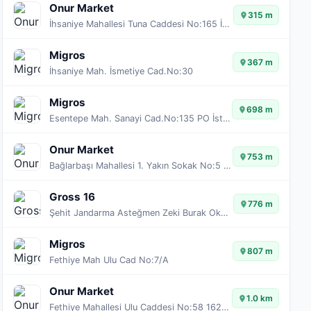
Onur Market
315 m
İhsaniye Mahallesi Tuna Caddesi No:165 İhsaniye
Migros
367 m
İhsaniye Mah. İsmetiye Cad.No:30
Migros
698 m
Esentepe Mah. Sanayi Cad.No:135 PO İstasyon içi
Onur Market
753 m
Bağlarbaşı Mahallesi 1. Yakın Sokak No:5 16170 Bağlarbaşı
Gross 16
776 m
Şehit Jandarma Asteğmen Zeki Burak Okay Caddesi, PK: 16170
Migros
807 m
Fethiye Mah Ulu Cad No:7/A
Onur Market
1.0 km
Fethiye Mahallesi Ulu Caddesi No:58 16210 Ataevler