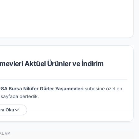
evleri Aktüel Ürünler ve İndirim
rSA Bursa Nilüfer Gürler Yaşamevleri
şubesine özel en
u sayfada derledik.
nı Oku
 Nerede?
. No:16, 16130
. Harita üzerindeki konumu kullanarak
KLAM