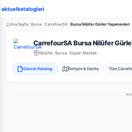
aktuelkataloglari
/
/
/
Ana Sayfa
Bursa
CarrefourSA
Bursa Nilüfer Gürler Yaşamevleri
CarrefourSA Bursa Nilüfer Gürl
Nilüfer, Bursa
•
Süper Market
Güncel Katalog
İletişim & Harita
Tüm Carref
RE