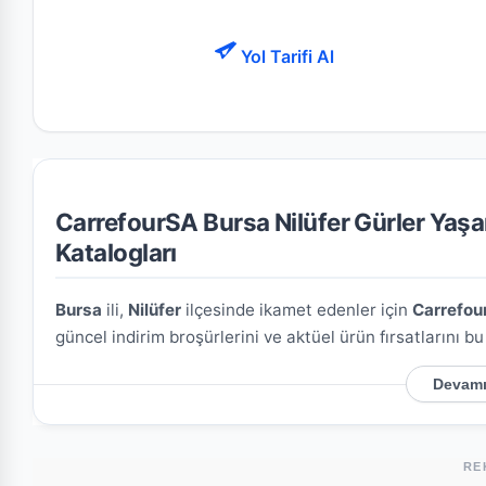
Yol Tarifi Al
CarrefourSA Bursa Nilüfer Gürler Yaşam
Katalogları
Bursa
ili,
Nilüfer
ilçesinde ikamet edenler için
Carrefou
güncel indirim broşürlerini ve aktüel ürün fırsatlarını b
Devamı
CarrefourSA Bursa Nilüfer Gürler Yaşamevleri
Mağazamızın açık adresi şöyledir:
Esentepe, Gürler Cd
mağazaya kolayca ulaşım sağlayabilirsiniz.
RE