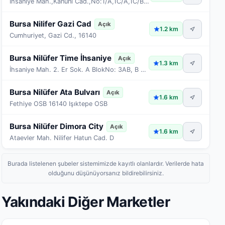
İhsaniye Mah.,Kanuni Cad.,No:1/A,1C/A,1C/B ve 1/B,
Bursa Nilifer Gazi Cad
Açık
1.2 km
Cumhuriyet, Gazi Cd., 16140
Bursa Nilüfer Time İhsaniye
Açık
1.3 km
İhsaniye Mah. 2. Er Sok. A BlokNo: 3AB, B Blok No: 3BA, 3BB, 3BC
Bursa Nilüfer Ata Bulvarı
Açık
1.6 km
Fethiye OSB 16140 Işıktepe OSB
Bursa Nilüfer Dimora City
Açık
1.6 km
Ataevler Mah. Nilifer Hatun Cad. D
Burada listelenen şubeler sistemimizde kayıtlı olanlardır. Verilerde hata
olduğunu düşünüyorsanız bildirebilirsiniz.
Yakındaki Diğer Marketler