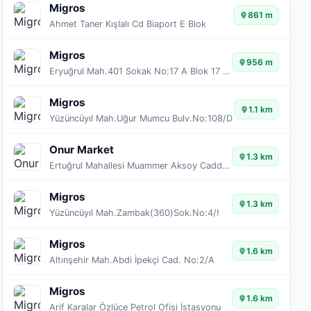
Migros
861 m
Ahmet Taner Kışlalı Cd Biaport E Blok
Migros
956 m
Eryuğrul Mah.401 Sokak No:17 A Blok 17 AA-17 AB
Migros
1.1 km
Yüzüncüyıl Mah.Uğur Mumcu Bulv.No:108/D
Onur Market
1.3 km
Ertuğrul Mahallesi Muammer Aksoy Caddesi No:52/E 16235 Ertuğrul
Migros
1.3 km
Yüzüncüyıl Mah.Zambak(360)Sok.No:4/!
Migros
1.6 km
Altınşehir Mah.Abdi İpekçi Cad. No:2/A
Migros
1.6 km
Arif Karalar Özlüce Petrol Ofisi İstasyonu