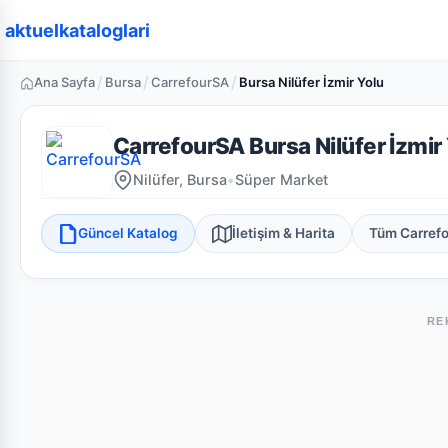
aktuelkataloglari
/
/
/
Ana Sayfa
Bursa
CarrefourSA
Bursa Nilüfer İzmir Yolu
CarrefourSA Bursa Nilüfer İzmir
Nilüfer, Bursa
•
Süper Market
Güncel Katalog
İletişim & Harita
Tüm Carref
RE