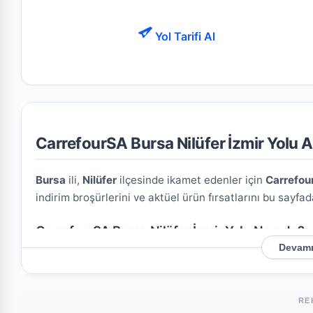
Yol Tarifi Al
CarrefourSA Bursa Nilüfer İzmir Yolu Ak
Bursa
ili,
Nilüfer
ilçesinde ikamet edenler için
Carrefour
indirim broşürlerini ve aktüel ürün fırsatlarını bu sayfad
CarrefourSA Bursa Nilüfer İzmir Yolu Nerede?
Devamı
Mağazamızın açık adresi şöyledir:
29 Ekim Mah. İzmir 
mağazaya kolayca ulaşım sağlayabilirsiniz.
RE
Bu Şubede Neler Var?