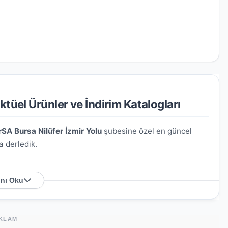
tüel Ürünler ve İndirim Katalogları
SA Bursa Nilüfer İzmir Yolu
şubesine özel en güncel
a derledik.
nı Oku
Yolu Cad. No: 376C
. Harita üzerindeki konumu kullanarak
KLAM