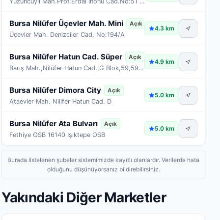
Yüzüncüyıl Mah.Prof.Erdal İnönü Cad.No:51 Nilüfer/
Bursa Nilüfer Üçevler Mah. Mini
Açık
4.3 km
Üçevler Mah. Denizciler Cad. No:194/A
Bursa Nilüfer Hatun Cad. Süper
Açık
4.9 km
Barış Mah.,Nilüfer Hatun Cad.,G Blok,59,59A,59B,Ni
Bursa Nilüfer Dimora City
Açık
5.0 km
Ataevler Mah. Nilifer Hatun Cad. D
Bursa Nilüfer Ata Bulvarı
Açık
5.0 km
Fethiye OSB 16140 Işıktepe OSB
Burada listelenen şubeler sistemimizde kayıtlı olanlardır. Verilerde hata
olduğunu düşünüyorsanız bildirebilirsiniz.
Yakındaki Diğer Marketler