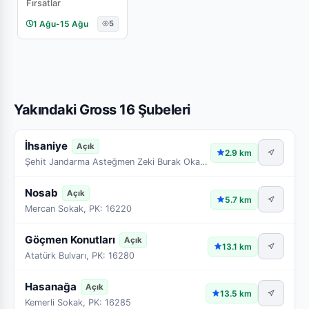
Fırsatlar
1 Ağu
-
15 Ağu
5
Yakındaki Gross 16 Şubeleri
İhsaniye
Açık
2.9 km
Şehit Jandarma Asteğmen Zeki Burak Okay Caddesi, PK: 16170
Nosab
Açık
5.7 km
Mercan Sokak, PK: 16220
Göçmen Konutları
Açık
13.1 km
Atatürk Bulvarı, PK: 16280
Hasanağa
Açık
13.5 km
Kemerli Sokak, PK: 16285