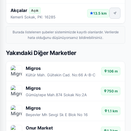
Akçalar
Açık
13.5 km
Kemerli Sokak, PK: 16285
Burada listelenen şubeler sistemimizde kayıtlı olanlardır. Verilerde
hata olduğunu düşünüyorsanız bildirebilirsiniz.
Yakındaki Diğer Marketler
Migros
106 m
Kültür Mah. Gültekin Cad. No:66 A-B-C
Migros
750 m
Gümüştepe Mah.874 Sokak No:2A
Migros
1.1 km
Beşevler Mh Sevgi Sk E Blok No 16
Onur Market
1.2 km