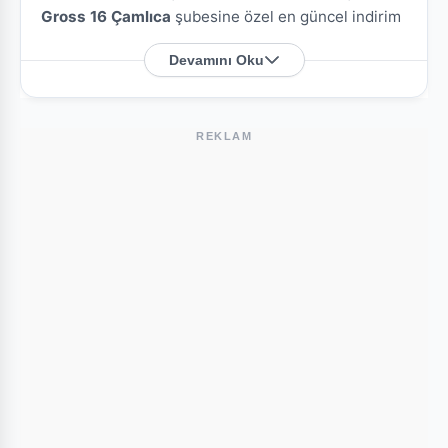
Gross 16 Çamlıca
şubesine özel en güncel indirim
broşürlerini ve aktüel ürün fırsatlarını bu sayfada
Devamını Oku
derledik.
Gross 16 Çamlıca Nerede?
REKLAM
Mağazamızın açık adresi şöyledir:
75. Yıl
Cumhuriyet Caddesi, PK: 16110
. Harita üzerindeki
konumu kullanarak mağazaya kolayca ulaşım
sağlayabilirsiniz.
Bu Şubede Neler Var?
Gross 16 mağazalarında genellikle gıda, temizlik
ürünleri, kişisel bakım ürünleri ve haftalık değişen
aktüel teknolojik ürünler bulunmaktadır. Çamlıca
şubesi için yayınlanan son kataloglara yukarıdaki
listeden göz atabilirsiniz.