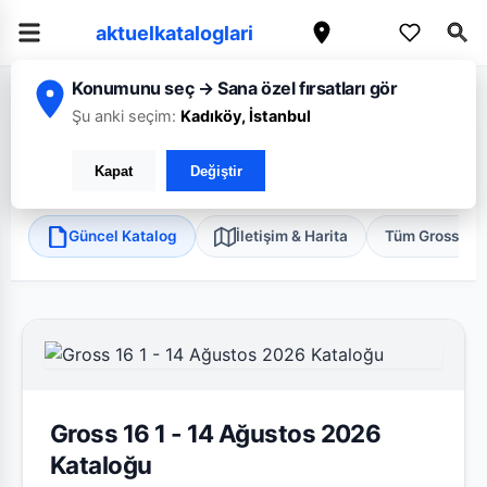
aktuelkataloglari
Konumunu seç → Sana özel fırsatları gör
/
/
/
Ana Sayfa
Bursa
Gross 16
Çamlıca
Şu anki seçim:
Kadıköy, İstanbul
Gross 16 Çamlıca
Kapat
Değiştir
Nilüfer, Bursa
•
Süper Market
Güncel Katalog
İletişim & Harita
Tüm Gross 16 
Gross 16 1 - 14 Ağustos 2026
Kataloğu