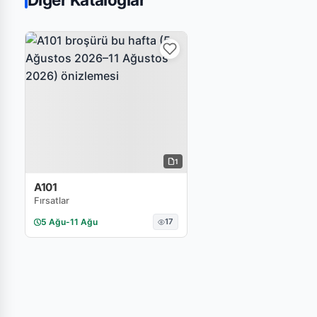
1
A101
Fırsatlar
5 Ağu
-
11 Ağu
17