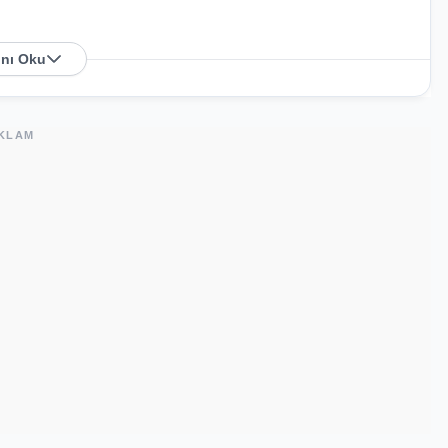
nı Oku
ı
. Harita üzerindeki konumu kullanarak mağazaya
KLAM
şisel bakım ürünleri ve haftalık değişen aktüel teknolojik
n yayınlanan son kataloglara yukarıdaki listeden göz