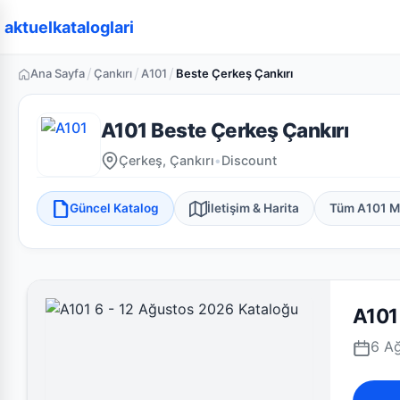
aktuelkataloglari
/
/
/
Ana Sayfa
Çankırı
A101
Beste Çerkeş Çankırı
A101 Beste Çerkeş Çankırı
Çerkeş, Çankırı
•
Discount
Güncel Katalog
İletişim & Harita
Tüm A101 M
A101
6 Ağ