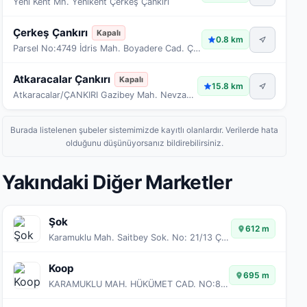
Yeni Kent Mh. Yenikent Çerkeş Çankırı
Çerkeş Çankırı
Kapalı
0.8 km
Parsel No:4749 İdris Mah. Boyadere Cad. Çerkeş Çankırı
Atkaracalar Çankırı
Kapalı
15.8 km
Atkaracalar/ÇANKIRI Gazibey Mah. Nevzat Ayaz Bulv. 24/1 Atkaracalar Çankırı
Burada listelenen şubeler sistemimizde kayıtlı olanlardır. Verilerde hata
olduğunu düşünüyorsanız bildirebilirsiniz.
Yakındaki Diğer Marketler
Şok
612 m
Karamuklu Mah. Saitbey Sok. No: 21/13 Çerkeş
Koop
695 m
KARAMUKLU MAH. HÜKÜMET CAD. NO:82/1 İÇ KAPI NO:7 ÇERKEŞ - ÇANKIRI