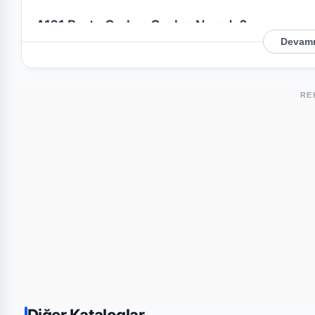
A101 Beste Çerkeş Çankırı Nerede?
Devamı
Mağazamızın açık adresi şöyledir:
Beste Çerkeş Çankır
kolayca ulaşım sağlayabilirsiniz.
RE
Bu Şubede Neler Var?
A101 mağazalarında genellikle gıda, temizlik ürünleri, ki
ürünler bulunmaktadır. Beste Çerkeş Çankırı şubesi içi
atabilirsiniz.
Diğer Kataloglar