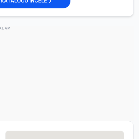
KATALOĞU İNCELE
KLAM