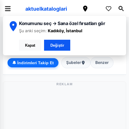
aktuelkataloglari
Konumunu seç → Sana özel fırsatları gör
/
/
Ana Sayfa
Edirne
Migros
Şu anki seçim:
Kadıköy, İstanbul
Migros Edirne broşürü: Haftanın güncel fırsatları
Kapat
Değiştir
Süper Market
Şubeler
Benzer
🔔 İndirimleri Takip Et
REKLAM