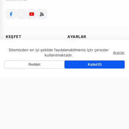
KEŞFET
AYARLAR
Bildirimler
Yeni Broşürler
Sitemizden en iyi şekilde faydalanabilmeniz için çerezler
Ayarlar
kullanılmaktadır.
Çerez Ayarları
Kategoriler
Reddet
Kabul Et
Mağazalar
AKTUELKATALOGLARI
Çerez Politakası
Gizlilik Politikası
İletişim