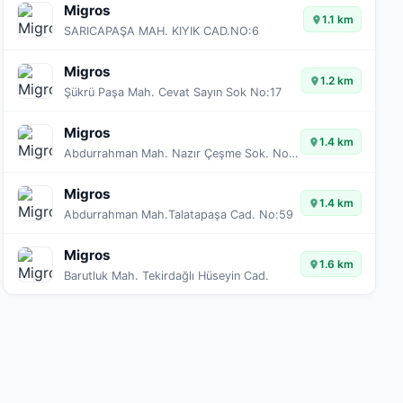
Migros
1.1 km
SARICAPAŞA MAH. KIYIK CAD.NO:6
Migros
1.2 km
Şükrü Paşa Mah. Cevat Sayın Sok No:17
Migros
1.4 km
Abdurrahman Mah. Nazır Çeşme Sok. No:4B/56-57-58
Migros
1.4 km
Abdurrahman Mah.Talatapaşa Cad. No:59
Migros
1.6 km
Barutluk Mah. Tekirdağlı Hüseyin Cad.