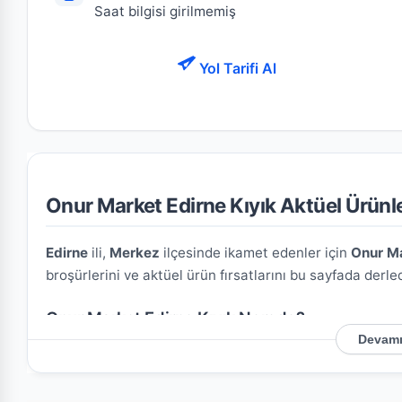
Saat bilgisi girilmemiş
Yol Tarifi Al
Onur Market Edirne Kıyık Aktüel Ürünle
Edirne
ili,
Merkez
ilçesinde ikamet edenler için
Onur Ma
broşürlerini ve aktüel ürün fırsatlarını bu sayfada derled
Onur Market Edirne Kıyık Nerede?
Devamı
Mağazamızın açık adresi şöyledir:
Barutluk Mahallesi 
üzerindeki konumu kullanarak mağazaya kolayca ulaşım 