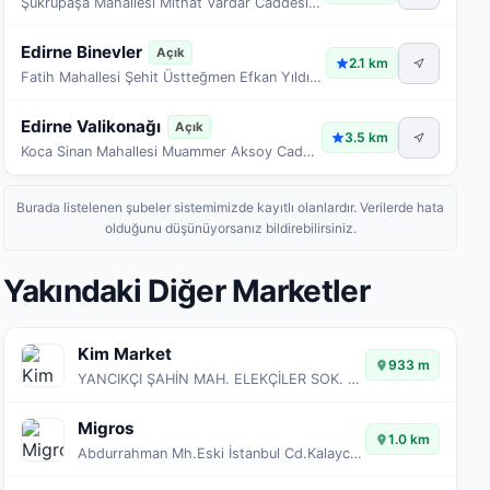
Şükrüpaşa Mahallesi Mithat Vardar Caddesi No:22 22100
Edirne Binevler
Açık
2.1 km
Fatih Mahallesi Şehit Üstteğmen Efkan Yıldırım Caddesi No:22 22100
Edirne Valikonağı
Açık
3.5 km
Koca Sinan Mahallesi Muammer Aksoy Caddesi No:20 22100
Burada listelenen şubeler sistemimizde kayıtlı olanlardır. Verilerde hata
olduğunu düşünüyorsanız bildirebilirsiniz.
Yakındaki Diğer Marketler
Kim Market
933 m
YANCIKÇI ŞAHİN MAH. ELEKÇİLER SOK. NO:10/21
Migros
1.0 km
Abdurrahman Mh.Eski İstanbul Cd.Kalaycı Sk.No:160