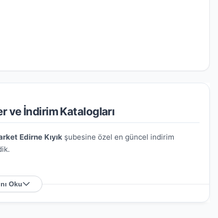
r ve İndirim Katalogları
rket Edirne Kıyık
şubesine özel en güncel indirim
ik.
nı Oku
Kıyık Caddesi No:111 22100 Merkez / Edirne
. Harita
sağlayabilirsiniz.