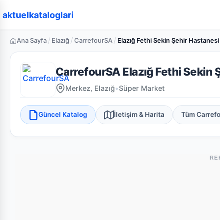
aktuelkataloglari
/
/
/
Ana Sayfa
Elazığ
CarrefourSA
Elazığ Fethi Sekin Şehir Hastanesi
CarrefourSA Elazığ Fethi Sekin 
Merkez, Elazığ
•
Süper Market
Güncel Katalog
İletişim & Harita
Tüm Carref
RE