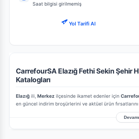
Saat bilgisi girilmemiş
Yol Tarifi Al
CarrefourSA Elazığ Fethi Sekin Şehir H
Katalogları
Elazığ
ili,
Merkez
ilçesinde ikamet edenler için
Carrefo
en güncel indirim broşürlerini ve aktüel ürün fırsatların
Devamı
CarrefourSA Elazığ Fethi Sekin Şehir Hastanes
Mağazamızın açık adresi şöyledir:
Ulukent Mahallesi (
üzerindeki konumu kullanarak mağazaya kolayca ulaşım 