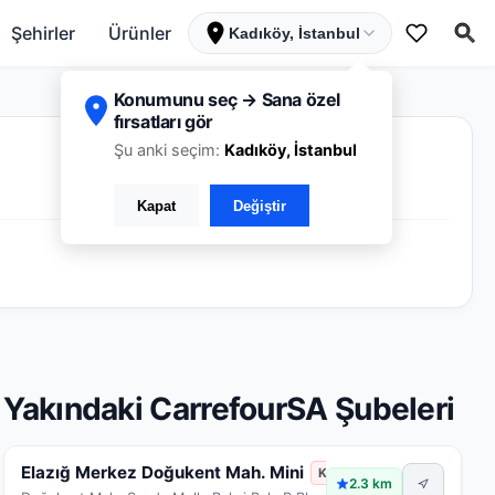
Şehirler
Ürünler
Kadıköy, İstanbul
Konumunu seç → Sana özel
fırsatları gör
Şu anki seçim:
Kadıköy, İstanbul
Kapat
Değiştir
Yakındaki CarrefourSA Şubeleri
Elazığ Merkez Doğukent Mah. Mini
Kapalı
2.3 km