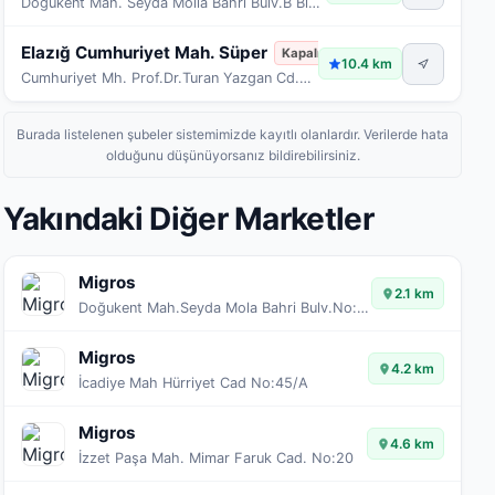
Doğukent Mah. Seyda Molla Bahri Bulv.B Blok Bağımsız Bölüm16C Blok Bağımsız Bölüm 16 Merkez/Elazığ
Elazığ Cumhuriyet Mah. Süper
Kapalı
10.4 km
Cumhuriyet Mh. Prof.Dr.Turan Yazgan Cd.Toki Camı İç Kapı N:2
Burada listelenen şubeler sistemimizde kayıtlı olanlardır. Verilerde hata
olduğunu düşünüyorsanız bildirebilirsiniz.
Yakındaki Diğer Marketler
Migros
2.1 km
Doğukent Mah.Seyda Mola Bahri Bulv.No:119/A
Migros
4.2 km
İcadiye Mah Hürriyet Cad No:45/A
Migros
4.6 km
İzzet Paşa Mah. Mimar Faruk Cad. No:20