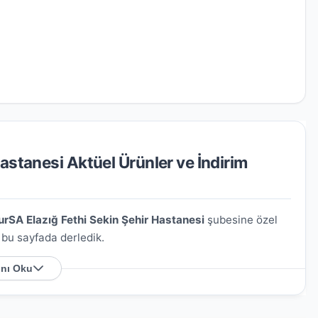
astanesi Aktüel Ürünler ve İndirim
urSA Elazığ Fethi Sekin Şehir Hastanesi
şubesine özel
ı bu sayfada derledik.
nı Oku
i Nerede?
Doğukent Depo Mevkii) Onbaşı S. No:99
. Harita
sağlayabilirsiniz.