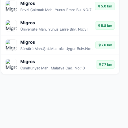
Migros
5.0 km
Fevzi Çakmak Mah. Yunus Emre Bul.NO:73/1A
Migros
5.8 km
Üniversite Mah. Yunus Emre Bılv. No:3I
Migros
7.6 km
Sürsürü Mah.Şht.Mustafa Uygur Bulv.No:82/A
Migros
7.7 km
Cumhuriyet Mah. Malatya Cad. No:10