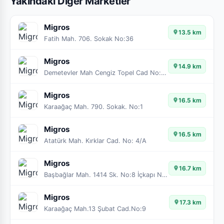
Yakındaki Diğer Marketler
Migros
13.5 km
Fatih Mah. 706. Sokak No:36
Migros
14.9 km
Demetevler Mah Cengiz Topel Cad No:37/A
Migros
16.5 km
Karaağaç Mah. 790. Sokak. No:1
Migros
16.5 km
Atatürk Mah. Kırklar Cad. No: 4/A
Migros
16.7 km
Başbağlar Mah. 1414 Sk. No:8 İçkapı No:4
Migros
17.3 km
Karaağaç Mah.13 Şubat Cad.No:9