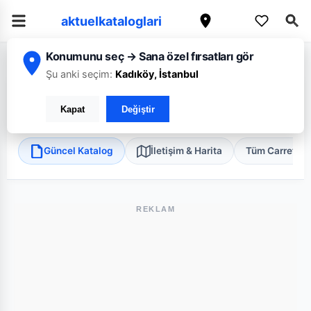
aktuelkataloglari
Konumunu seç → Sana özel fırsatları gör
/
/
/
Ana Sayfa
Erzincan
CarrefourSA
Erzincan Üzümlü Fatih Mah.
Şu anki seçim:
Kadıköy, İstanbul
CarrefourSA Erzincan Üzümlü Fatih Mah.
Kapat
Değiştir
Üzümlü, Erzincan
•
Süper Market
Güncel Katalog
İletişim & Harita
Tüm Carrefou
REKLAM