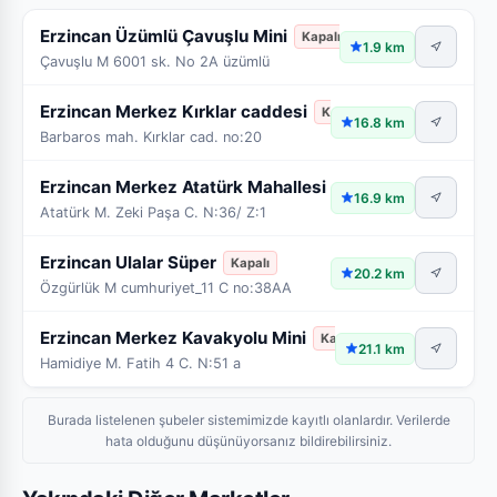
Erzincan Üzümlü Çavuşlu Mini
Kapalı
1.9 km
Çavuşlu M 6001 sk. No 2A üzümlü
Erzincan Merkez Kırklar caddesi
Kapalı
16.8 km
Barbaros mah. Kırklar cad. no:20
Erzincan Merkez Atatürk Mahallesi
Kapalı
16.9 km
Atatürk M. Zeki Paşa C. N:36/ Z:1
Erzincan Ulalar Süper
Kapalı
20.2 km
Özgürlük M cumhuriyet_11 C no:38AA
Erzincan Merkez Kavakyolu Mini
Kapalı
21.1 km
Hamidiye M. Fatih 4 C. N:51 a
Burada listelenen şubeler sistemimizde kayıtlı olanlardır. Verilerde
hata olduğunu düşünüyorsanız bildirebilirsiniz.