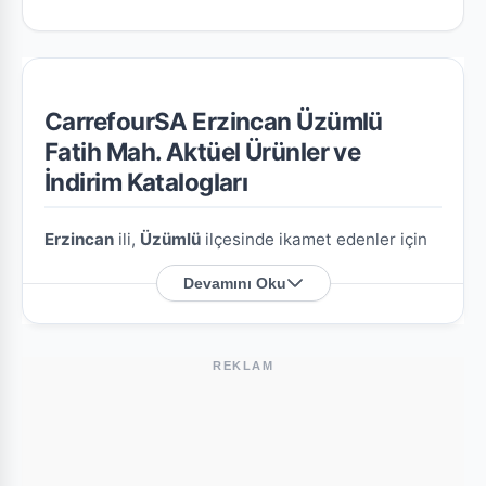
CarrefourSA Erzincan Üzümlü
Fatih Mah. Aktüel Ürünler ve
İndirim Katalogları
Erzincan
ili,
Üzümlü
ilçesinde ikamet edenler için
CarrefourSA Erzincan Üzümlü Fatih Mah.
Devamını Oku
şubesine özel en güncel indirim broşürlerini ve
aktüel ürün fırsatlarını bu sayfada derledik.
REKLAM
CarrefourSA Erzincan Üzümlü Fatih Mah.
Nerede?
Mağazamızın açık adresi şöyledir:
Fatih M.
Erzincan Bulvarı N:110No:1
. Harita üzerindeki