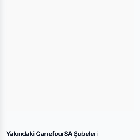
konumu kullanarak mağazaya kolayca ulaşım
sağlayabilirsiniz.
Bu Şubede Neler Var?
CarrefourSA mağazalarında genellikle gıda,
temizlik ürünleri, kişisel bakım ürünleri ve haftalık
değişen aktüel teknolojik ürünler bulunmaktadır.
Erzincan Üzümlü Fatih Mah. şubesi için yayınlanan
son kataloglara yukarıdaki listeden göz
atabilirsiniz.
Yakındaki CarrefourSA Şubeleri