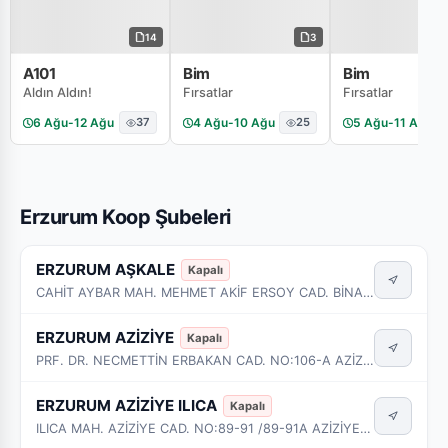
14
3
A101
Bim
Bim
Aldın Aldın!
Fırsatlar
Fırsatlar
6 Ağu
-
12 Ağu
37
4 Ağu
-
10 Ağu
25
5 Ağu
-
11 Ağu
Erzurum Koop Şubeleri
ERZURUM AŞKALE
Kapalı
CAHİT AYBAR MAH. MEHMET AKİF ERSOY CAD. BİNA NO:17 İŞYERİ NO:1 AŞKALE - ERZURUM
ERZURUM AZİZİYE
Kapalı
PRF. DR. NECMETTİN ERBAKAN CAD. NO:106-A AZİZİYE - ERZURUM
ERZURUM AZİZİYE ILICA
Kapalı
ILICA MAH. AZİZİYE CAD. NO:89-91 /89-91A AZİZİYE - ERZURUM