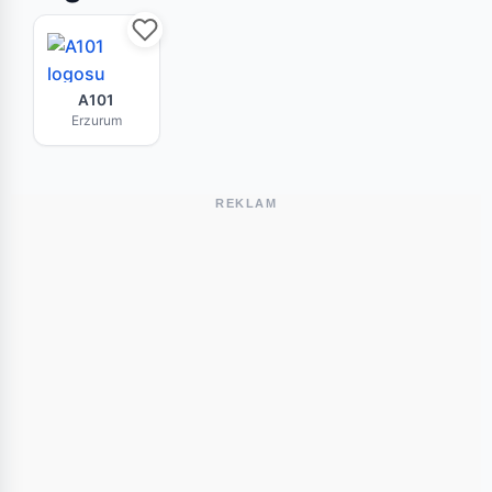
A101 Erzurum mağazasının bu haftaki güncel br
A101
Erzurum
REKLAM