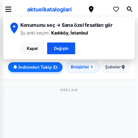
aktuelkataloglari
Konumunu seç → Sana özel fırsatları gör
/
/
Ana Sayfa
Erzurum
Koop
Şu anki seçim:
Kadıköy, İstanbul
Koop Erzurum broşürü: Haftanın güncel fırsatları
Kapat
Değiştir
Discount
Broşürler
Şubeler
🔔 İndirimleri Takip Et
1
REKLAM