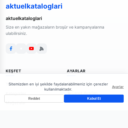
aktuelkataloglari
aktuelkataloglari
Size en yakın mağazaların broşür ve kampanyalarına
ulabilirsiniz.
KEŞFET
AYARLAR
Bildirimler
Yeni Broşürler
Sitemizden en iyi şekilde faydalanabilmeniz için çerezler
Ayarlar
kullanılmaktadır.
Çerez Ayarları
Kategoriler
Reddet
Kabul Et
Mağazalar
AKTUELKATALOGLARI