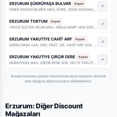
ERZURUM ŞÜKRÜPAŞA BULVAR
Kapalı
ÖMER NASUHİ BİLMEN MAH. KORG. ZEKAİ AKSAKALLI CAD. NO:18/D YAKUTİYE - ERZURUM
ERZURUM TORTUM
Kapalı
YAVUZ SULTAN SELİM MAH. ABDULHAMİT HAN SOK. NO:1 MERKEZ - ERZURUM
ERZURUM YAKUTİYE CAHİT ARF
Kapalı
ŞÜKRÜ PAŞA CAD. ORD. PROF. DR. CAHİT ARF SOK. NO:13 YAKUTİYE - ERZURUM.
ERZURUM YAKUTİYE ÇIRÇIR DERE
Kapalı
MURATPAŞA MAH. ÇIRÇIR DERE SOK. NO:10 YAKUTİYE - ERZURUM
Burada listelenen şubeler sistemimizde kayıtlı olanlardır. Verilerde
hata olduğunu düşünüyorsanız bildirebilirsiniz.
Erzurum: Diğer Discount
Mağazaları