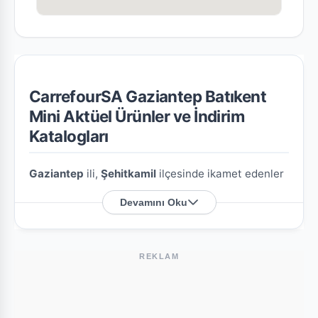
CarrefourSA Gaziantep Batıkent
Mini Aktüel Ürünler ve İndirim
Katalogları
Gaziantep
ili,
Şehitkamil
ilçesinde ikamet edenler
için
CarrefourSA Gaziantep Batıkent Mini
Devamını Oku
şubesine özel en güncel indirim broşürlerini ve
aktüel ürün fırsatlarını bu sayfada derledik.
REKLAM
CarrefourSA Gaziantep Batıkent Mini
Nerede?
Mağazamızın açık adresi şöyledir:
Batıkent Mah.