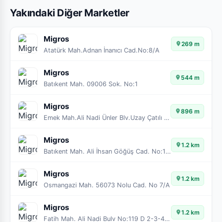
Yakındaki Diğer Marketler
Migros
269 m
Atatürk Mah.Adnan İnanıcı Cad.No:8/A
Migros
544 m
Batıkent Mah. 09006 Sok. No:1
Migros
896 m
Emek Mah.Ali Nadi Ünler Blv.Uzay Çatılı Pazar Yeri
Migros
1.2 km
Batıkent Mah. Ali İhsan Göğüş Cad. No:145/B
Migros
1.2 km
Osmangazi Mah. 56073 Nolu Cad. No 7/A
Migros
1.2 km
Fatih Mah. Ali Nadi Bulv No:119 D 2-3-4-5