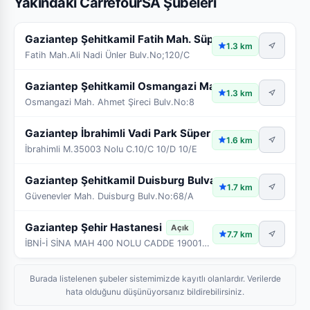
Yakındaki CarrefourSA Şubeleri
Gaziantep Şehitkamil Fatih Mah. Süper
Açık
1.3 km
Fatih Mah.Ali Nadi Ünler Bulv.No;120/C
Gaziantep Şehitkamil Osmangazi Mah. Süpe
Açık
1.3 km
Osmangazi Mah. Ahmet Şireci Bulv.No:8
Gaziantep İbrahimli Vadi Park Süper
Açık
1.6 km
İbrahimli M.35003 Nolu C.10/C 10/D 10/E
Gaziantep Şehitkamil Duisburg Bulvarı S
Açık
1.7 km
Güvenevler Mah. Duisburg Bulv.No:68/A
Gaziantep Şehir Hastanesi
Açık
7.7 km
İBNİ-İ SİNA MAH 400 NOLU CADDE 190011 SOKAK ,NO:2 27470
Burada listelenen şubeler sistemimizde kayıtlı olanlardır. Verilerde
hata olduğunu düşünüyorsanız bildirebilirsiniz.