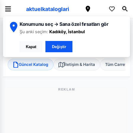
aktuelkataloglari
Konumunu seç → Sana özel fırsatları gör
/
/
/
Ana Sayfa
Gaziantep
CarrefourSA
Gaziantep Batıkent Mini
Şu anki seçim:
Kadıköy, İstanbul
CarrefourSA Gaziantep Batıkent Mini
Kapat
Değiştir
Şehitkamil, Gaziantep
•
Süper Market
Güncel Katalog
İletişim & Harita
Tüm Carrefou
REKLAM