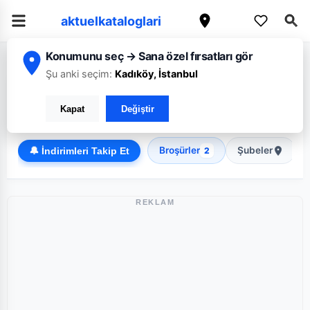
aktuelkataloglari
Konumunu seç → Sana özel fırsatları gör
/
/
Ana Sayfa
İstanbul
A101
Şu anki seçim:
Kadıköy, İstanbul
A101 İstanbul broşürü: Haftanın güncel fırsatları
Kapat
Değiştir
Discount
Broşürler
Şubeler
🔔 İndirimleri Takip Et
2
REKLAM