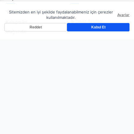
Bildirimler
Yeni Broşürler
Sitemizden en iyi şekilde faydalanabilmeniz için çerezler
Ayarlar
kullanılmaktadır.
Çerez Ayarları
Kategoriler
Reddet
Kabul Et
Mağazalar
AKTUELKATALOGLARI
Çerez Politakası
Gizlilik Politikası
İletişim
Kullanım Koşulları
🇹🇷 Türkiye