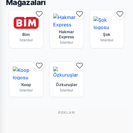
Mağazaları
Bim İstanbul mağazasının bu haftaki güncel bro
Hakmar Express İstanbul mark
Şok mağazas
Hakmar
Bim
Şok
Express
İstanbul
İstanbul
İstanbul
İstanbul Koop indirim kataloğu ve fırsat ürünler
Özkuruşlar tarafından sunulan
Koop
Özkuruşlar
İstanbul
İstanbul
REKLAM