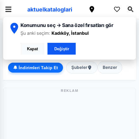
aktuelkataloglari
Konumunu seç → Sana özel fırsatları gör
/
/
Ana Sayfa
İstanbul
Çağrı
Şu anki seçim:
Kadıköy, İstanbul
Çağrı İstanbul broşürü: Haftanın güncel fırsatları
Kapat
Değiştir
Süper Market
Şubeler
Benzer
🔔 İndirimleri Takip Et
REKLAM