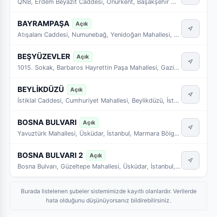
QNB, Erdem Beyazıt Caddesi, Onurkent, Başakşehir Mahallesi, Başakşehir, İstanbul, Marmara Bölgesi, 34480
BAYRAMPAŞA
Açık
Atışalanı Caddesi, Numunebağ, Yenidoğan Mahallesi, Bayrampaşa, İstanbul, Marmara Bölgesi, 34030, Türkiye
BEŞYÜZEVLER
Açık
1015. Sokak, Barbaros Hayrettin Paşa Mahallesi, Gaziosmanpaşa, İstanbul, Marmara Bölgesi, 34250
BEYLİKDÜZÜ
Açık
İstiklal Caddesi, Cumhuriyet Mahallesi, Beylikdüzü, İstanbul, Marmara Bölgesi, 34520, Türkiye
BOSNA BULVARI
Açık
Yavuztürk Mahallesi, Üsküdar, İstanbul, Marmara Bölgesi, 34690, Türkiye
BOSNA BULVARI 2
Açık
Bosna Bulvarı, Güzeltepe Mahallesi, Üsküdar, İstanbul, Marmara Bölgesi, 34680, Türkiye
Burada listelenen şubeler sistemimizde kayıtlı olanlardır. Verilerde
hata olduğunu düşünüyorsanız bildirebilirsiniz.