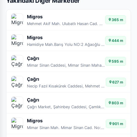
Yakındaki Diğer Marketler
Migros
365 m
Mehmet Akif Mah. Ulubatlı Hasan Cad. No:28
Migros
444 m
Hamidiye Mah.Barış Yolu NO:2 Ağaoğlu My Country
Çağrı
595 m
Mimar Sinan Caddesi, Mimar Sinan Mahallesi, Çekmeköy, İstanbul, Marmara Bölgesi, 34782, Türkiye
Çağrı
627 m
Necip Fazıl Kısakürek Caddesi, Mehmet Akif Mahallesi, Çekmeköy, İstanbul, Marmara Bölgesi, 34782, Türkiye
Çağrı
803 m
Çağrı Market, Şahinbey Caddesi, Çamlık Mahallesi, Çekmeköy, İstanbul, Marmara Bölgesi, 34782, Türkiye
Migros
901 m
Mimar Sinan Mah. Mimar Sinan Cad. No:73/A