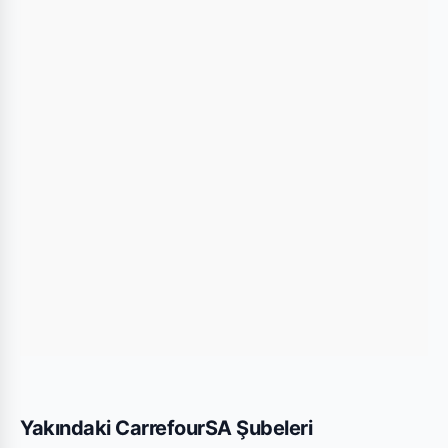
kullanarak mağazaya kolayca ulaşım
sağlayabilirsiniz.
Bu Şubede Neler Var?
CarrefourSA mağazalarında genellikle gıda,
temizlik ürünleri, kişisel bakım ürünleri ve haftalık
değişen aktüel teknolojik ürünler bulunmaktadır.
İstanbul Çekmeköy Mini şubesi için yayınlanan son
kataloglara yukarıdaki listeden göz atabilirsiniz.
Yakındaki CarrefourSA Şubeleri