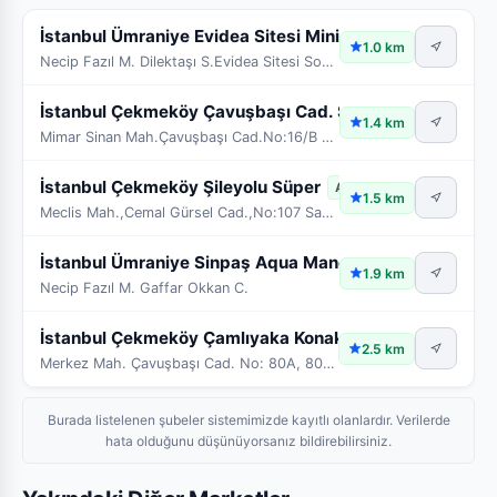
İstanbul Ümraniye Evidea Sitesi Mini
Açık
1.0 km
Necip Fazıl M. Dilektaşı S.Evidea Sitesi Sosyal Tesis No:1 AG
İstanbul Çekmeköy Çavuşbaşı Cad. Süper
Açık
1.4 km
Mimar Sinan Mah.Çavuşbaşı Cad.No:16/B Çekmeköy/İst
İstanbul Çekmeköy Şileyolu Süper
Açık
1.5 km
Meclis Mah.,Cemal Gürsel Cad.,No:107 Sancaktepe/İs
İstanbul Ümraniye Sinpaş Aqua Manors M.
Açık
1.9 km
Necip Fazıl M. Gaffar Okkan C.
İstanbul Çekmeköy Çamlıyaka Konakları
Açık
2.5 km
Merkez Mah. Çavuşbaşı Cad. No: 80A, 80B, 80C, 80D ve 80E
Burada listelenen şubeler sistemimizde kayıtlı olanlardır. Verilerde
hata olduğunu düşünüyorsanız bildirebilirsiniz.