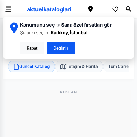
aktuelkataloglari
Konumunu seç → Sana özel fırsatları gör
/
/
/
Ana Sayfa
İstanbul
CarrefourSA
İstanbul Çekmeköy Mini
Şu anki seçim:
Kadıköy, İstanbul
CarrefourSA İstanbul Çekmeköy Mini
Kapat
Değiştir
Çekmeköy, İstanbul
•
Süper Market
Güncel Katalog
İletişim & Harita
Tüm Carrefou
REKLAM