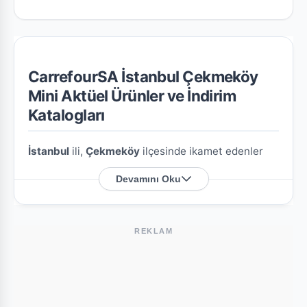
CarrefourSA İstanbul Çekmeköy
Mini Aktüel Ürünler ve İndirim
Katalogları
İstanbul
ili,
Çekmeköy
ilçesinde ikamet edenler
için
CarrefourSA İstanbul Çekmeköy Mini
Devamını Oku
şubesine özel en güncel indirim broşürlerini ve
aktüel ürün fırsatlarını bu sayfada derledik.
REKLAM
CarrefourSA İstanbul Çekmeköy Mini
Nerede?
Mağazamızın açık adresi şöyledir:
Hamidiye M.
Saidi Nursi C. 5/1
. Harita üzerindeki konumu