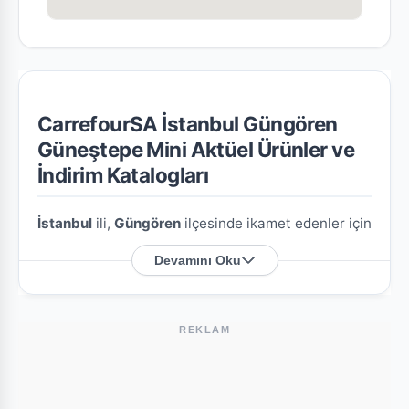
CarrefourSA İstanbul Güngören
Güneştepe Mini Aktüel Ürünler ve
İndirim Katalogları
İstanbul
ili,
Güngören
ilçesinde ikamet edenler için
CarrefourSA İstanbul Güngören Güneştepe Mini
Devamını Oku
şubesine özel en güncel indirim broşürlerini ve
aktüel ürün fırsatlarını bu sayfada derledik.
REKLAM
CarrefourSA İstanbul Güngören Güneştepe
Mini Nerede?
Mağazamızın açık adresi şöyledir:
Güneştepe