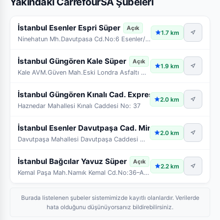
Yakındaki CarrefourSA Şubeleri
İstanbul Esenler Espri Süper
Açık
1.7 km
Ninehatun Mh.Davutpasa Cd.No:6 Esenler/İstanbul
İstanbul Güngören Kale Süper
Açık
1.9 km
Kale AVM.Güven Mah.Eski Londra Asfaltı Güngören/İs
İstanbul Güngören Kınalı Cad. Express
Açık
2.0 km
Haznedar Mahallesi Kınalı Caddesi No: 37
İstanbul Esenler Davutpaşa Cad. Mini
Açık
2.0 km
Davutpaşa Mahallesi Davutpaşa Caddesi No 123/B
İstanbul Bağcılar Yavuz Süper
Açık
2.2 km
Kemal Paşa Mah.Namık Kemal Cd.No:36–A-B Bağcılar/
Burada listelenen şubeler sistemimizde kayıtlı olanlardır. Verilerde
hata olduğunu düşünüyorsanız bildirebilirsiniz.