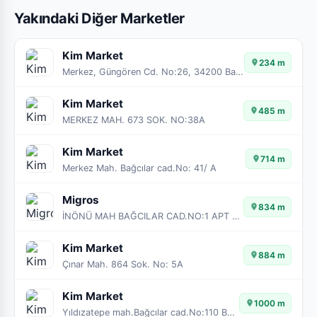
Yakındaki Diğer Marketler
Kim Market
234 m
Merkez, Güngören Cd. No:26, 34200 Bağcılar/İstanbul
Kim Market
485 m
MERKEZ MAH. 673 SOK. NO:38A
Kim Market
714 m
Merkez Mah. Bağcılar cad.No: 41/ A
Migros
834 m
İNÖNÜ MAH BAĞCILAR CAD.NO:1 APT NO:8/B
Kim Market
884 m
Çınar Mah. 864 Sok. No: 5A
Kim Market
1000 m
Yıldızatepe mah.Bağcılar cad.No:110 Bağcılar