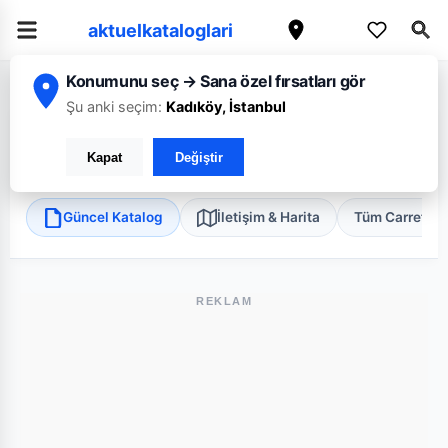
aktuelkataloglari
Konumunu seç → Sana özel fırsatları gör
/
/
/
Ana Sayfa
İstanbul
CarrefourSA
İstanbul Güngören Güneştepe Mi
Şu anki seçim:
Kadıköy, İstanbul
CarrefourSA İstanbul Güngören Güneştepe Mini
Kapat
Değiştir
Güngören, İstanbul
•
Süper Market
Güncel Katalog
İletişim & Harita
Tüm Carrefou
REKLAM