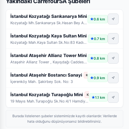
Yakındaki CarrefourSA Şubeleri
İstanbul Kozyatağı Sarıkanarya Mini
Kapalı
0.6 km
Kozyatağı Mh.Sarıkanarya Sk.Hasan Bey Apt.No:10 Ka
İstanbul Kozyatağı Kaya Sultan Mini
Kapalı
0.7 km
Kozyatağı Mah.Kaya Sultan Sk.No:83 Kadıköy/İstanbu
İstanbul Ataşehir Allianz Tower Mini
Kapalı
0.8 km
Ataşehir Allianz Tower , Kayışdağı Caddesi, 34750
İstanbul Ataşehir Bostancı Sanayi
Kapalı
0.9 km
İçerenköy Mah. Şakirbey Sok. No: 3
İstanbul Kozyatağı Turapoğlu Mini
Kapalı
1.1 km
19 Mayıs Mah.Turapoğlu Sk.No:4/1 Hamdiye Yazgan İş
Burada listelenen şubeler sistemimizde kayıtlı olanlardır. Verilerde
hata olduğunu düşünüyorsanız bildirebilirsiniz.