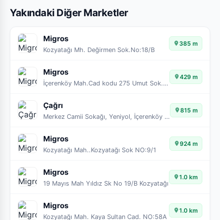
Yakındaki Diğer Marketler
Migros
385 m
Kozyatağı Mh. Değirmen Sok.No:18/B
Migros
429 m
İçerenköy Mah.Cad kodu 275 Umut Sok.No:10/12
Çağrı
815 m
Merkez Camii Sokağı, Yeniyol, İçerenköy Mahallesi, Ataşehir, İstanbul, Marmara Bölgesi, 34752, Türkiye
Migros
924 m
Kozyatağı Mah..Kozyatağı Sok NO:9/1
Migros
1.0 km
19 Mayıs Mah Yıldız Sk No 19/B Kozyatağı
Migros
1.0 km
Kozyatağı Mah. Kaya Sultan Cad. NO:58A