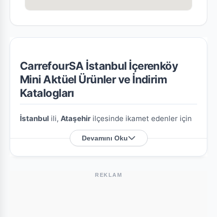
CarrefourSA İstanbul İçerenköy
Mini Aktüel Ürünler ve İndirim
Katalogları
İstanbul
ili,
Ataşehir
ilçesinde ikamet edenler için
CarrefourSA İstanbul İçerenköy Mini
şubesine
Devamını Oku
özel en güncel indirim broşürlerini ve aktüel ürün
fırsatlarını bu sayfada derledik.
REKLAM
CarrefourSA İstanbul İçerenköy Mini
Nerede?
Mağazamızın açık adresi şöyledir:
Üsküdar