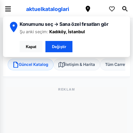
aktuelkataloglari
Konumunu seç → Sana özel fırsatları gör
/
/
/
Ana Sayfa
İstanbul
CarrefourSA
İstanbul İçerenköy Mini
Şu anki seçim:
Kadıköy, İstanbul
CarrefourSA İstanbul İçerenköy Mini
Kapat
Değiştir
Ataşehir, İstanbul
•
Süper Market
Güncel Katalog
İletişim & Harita
Tüm Carrefou
REKLAM