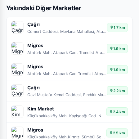
Yakındaki Diğer Marketler
Çağrı
1.7 km
Cömert Caddesi, Mevlana Mahallesi, Ataşehir, İstanbul, Marmara Bölgesi, 34779, Türkiye
Migros
1.9 km
Atatürk Mah. Atapark Cad. Trendist Ataşehir No:3LC
Migros
1.9 km
Atatürk Mah. Atapark Cad Trendist Ataşehir No:3LC
Çağrı
2.2 km
Gazi Mustafa Kemal Caddesi, Fındıklı Mahallesi, Maltepe, İstanbul, Marmara Bölgesi, 34854, Türkiye
Kim Market
2.4 km
Küçükbakkalköy Mah. Kayişdağı Cad. No: 143 A
Migros
2.5 km
Küçükbakkalköy Mah.Kırmızı Sümbül Sok.No:3