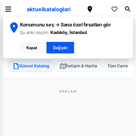
aktuelkataloglari
Konumunu seç → Sana özel fırsatları gör
/
/
/
Ana Sayfa
İstanbul
CarrefourSA
İstanbul Kayışdağı Yeditepe Ünive
Şu anki seçim:
Kadıköy, İstanbul
CarrefourSA İstanbul Kayışdağı Yeditepe Üniversitesi
Kapat
Değiştir
Ataşehir, İstanbul
•
Süper Market
Güncel Katalog
İletişim & Harita
Tüm Carrefou
REKLAM