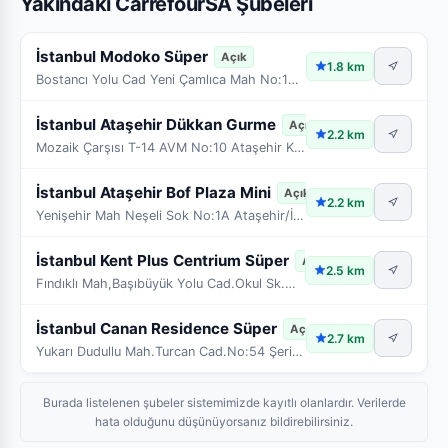
Yakındaki CarrefourSA Şubeleri
İstanbul Modoko Süper
Açık
1.8 km
Bostancı Yolu Cad Yeni Çamlıca Mah No:13 Ümraniye
İstanbul Ataşehir Dükkan Gurme
Açık
2.2 km
Mozaik Çarşısı T-14 AVM No:10 Ataşehir K.Bakkalköy
İstanbul Ataşehir Bof Plaza Mini
Açık
2.2 km
Yenişehir Mah Neşeli Sok No:1A Ataşehir/İstanbul
İstanbul Kent Plus Centrium Süper
Açık
2.5 km
Fındıklı Mah,Başıbüyük Yolu Cad.Okul Sk.Maltepe/İs
İstanbul Canan Residence Süper
Açık
2.7 km
Yukarı Dudullu Mah.Turcan Cad.No:54 Şerifali-Ümran
Burada listelenen şubeler sistemimizde kayıtlı olanlardır. Verilerde
hata olduğunu düşünüyorsanız bildirebilirsiniz.