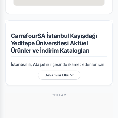
CarrefourSA İstanbul Kayışdağı
Yeditepe Üniversitesi Aktüel
Ürünler ve İndirim Katalogları
İstanbul
ili,
Ataşehir
ilçesinde ikamet edenler için
CarrefourSA İstanbul Kayışdağı Yeditepe
Devamını Oku
Üniversitesi
şubesine özel en güncel indirim
broşürlerini ve aktüel ürün fırsatlarını bu sayfada
derledik.
REKLAM
CarrefourSA İstanbul Kayışdağı Yeditepe
Üniversitesi Nerede?