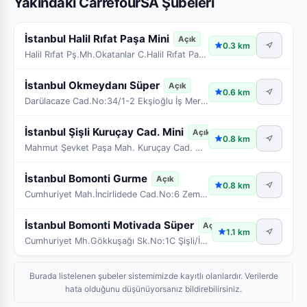
Yakındaki CarrefourSA Şubeleri
İstanbul Halil Rıfat Paşa Mini
Açık
0.3 km
Halil Rıfat Pş.Mh.Okatanlar C.Halil Rıfat Paş.Cami Altı.No37
İstanbul Okmeydanı Süper
Açık
0.6 km
Darülacaze Cad.No:34/1-2 Ekşioğlu İş Merk. Kağıtha
İstanbul Şişli Kuruçay Cad. Mini
Açık
0.8 km
Mahmut Şevket Paşa Mah. Kuruçay Cad. No:20 B
İstanbul Bomonti Gurme
Açık
0.8 km
Cumhuriyet Mah.İncirlidede Cad.No:6 Zemin Kat 26,2
İstanbul Bomonti Motivada Süper
Açık
1.1 km
Cumhuriyet Mh.Gökkuşağı Sk.No:1C Şişli/İstanbul
Burada listelenen şubeler sistemimizde kayıtlı olanlardır. Verilerde
hata olduğunu düşünüyorsanız bildirebilirsiniz.