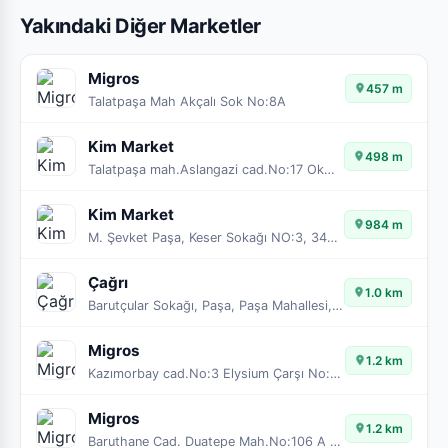
Yakındaki Diğer Marketler
Migros
457 m
Talatpaşa Mah Akçalı Sok No:8A
Kim Market
498 m
Talatpaşa mah.Aslangazi cad.No:17 Okmeydanı
Kim Market
984 m
M. Şevket Paşa, Keser Sokağı NO:3, 34384 Şişli/İstanbul
Çağrı
1.0 km
Barutçular Sokağı, Paşa, Paşa Mahallesi, Şişli, İstanbul, Marmara Bölgesi, 34379, Türkiye
Migros
1.2 km
Kazımorbay cad.No:3 Elysium Çarşı No:208
Migros
1.2 km
Baruthane Cad. Duatepe Mah.No:106 A Feriköy