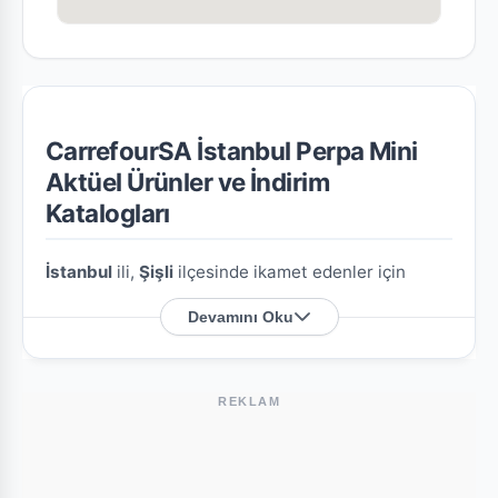
CarrefourSA İstanbul Perpa Mini
Aktüel Ürünler ve İndirim
Katalogları
İstanbul
ili,
Şişli
ilçesinde ikamet edenler için
CarrefourSA İstanbul Perpa Mini
şubesine özel en
Devamını Oku
güncel indirim broşürlerini ve aktüel ürün
fırsatlarını bu sayfada derledik.
REKLAM
CarrefourSA İstanbul Perpa Mini Nerede?
Mağazamızın açık adresi şöyledir:
Halil Rıfat Paşa
Mah.Yüzer Havuz Sok:No:1 K:7 Perp
. Harita