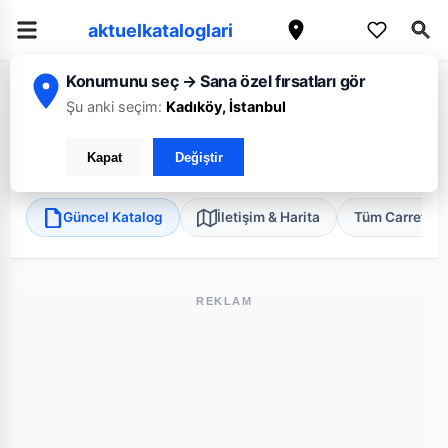
aktuelkataloglari
Konumunu seç → Sana özel fırsatları gör
/
/
/
Ana Sayfa
İstanbul
CarrefourSA
İstanbul Perpa Mini
Şu anki seçim:
Kadıköy, İstanbul
CarrefourSA İstanbul Perpa Mini
Kapat
Değiştir
Şişli, İstanbul
•
Süper Market
Güncel Katalog
İletişim & Harita
Tüm Carrefou
REKLAM