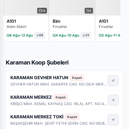
14
3
A101
Bim
A101
Aldın Aldın!
Fırsatlar
Fırsatlar
6 Ağu
-
12 Ağu
68
4 Ağu
-
10 Ağu
33
5 Ağu
-
11 Ağu
Karaman Koop Şubeleri
KARAMAN GEVHER HATUN
Kapalı
GEVHER HATUN MAH. SAKARYA CAD. NO:28/A MERKEZ - KARAMAN
KARAMAN MERKEZ
Kapalı
KİRİŞCİ MAH. KEMAL KAYNAŞ CAD. HİLAL APT. NO:4/B MERKEZ / KARAMAN
KARAMAN MERKEZ TOKİ
Kapalı
BAŞAKŞEHİR MAH. ŞEHİT FETHİ SEKİN CAD. NO:66/B - 66/C MERKEZ - KARAMAN