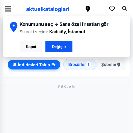
aktuelkataloglari
Konumunu seç → Sana özel fırsatları gör
/
/
Ana Sayfa
Karaman
Koop
Şu anki seçim:
Kadıköy, İstanbul
Koop Karaman broşürü: Haftanın güncel fırsatları
Kapat
Değiştir
Discount
Broşürler
Şubeler
🔔 İndirimleri Takip Et
1
REKLAM