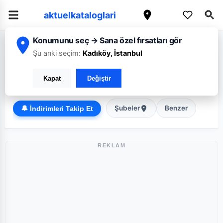
aktuelkataloglari
Konumunu seç → Sana özel fırsatları gör
/
/
Ana Sayfa
Kastamonu
Migros
Şu anki seçim:
Kadıköy, İstanbul
Migros Kastamonu broşürü: Haftanın güncel fırsatları
Kapat
Değiştir
Süper Market
Şubeler
Benzer
🔔 İndirimleri Takip Et
REKLAM