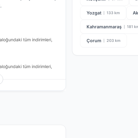
.
Yozgat
Ak
133 km
Kahramanmaraş
181 k
aloğundaki tüm indirimleri,
Çorum
203 km
aloğundaki tüm indirimleri,
aloğundaki tüm indirimleri,
oğundaki tüm indirimleri,