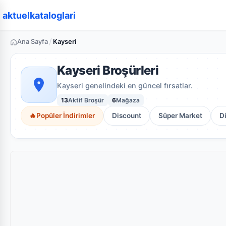
aktuelkataloglari
/
Ana Sayfa
Kayseri
Kayseri Broşürleri
Kayseri genelindeki en güncel fırsatlar.
13
Aktif Broşür
6
Mağaza
🔥
Popüler İndirimler
Discount
Süper Market
D