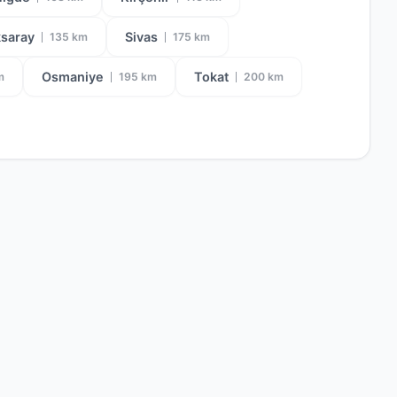
saray
Sivas
135 km
175 km
Osmaniye
Tokat
m
195 km
200 km