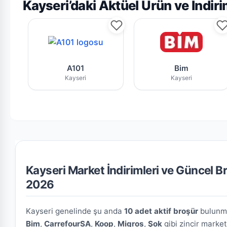
Kayseri’daki Aktüel Ürün ve İndi
A101 Kayseri mağazasının bu haftaki gü
Bim Kayseri
A101
Bim
Kayseri
Kayseri
Kayseri Market İndirimleri ve Güncel B
2026
Kayseri genelinde şu anda
10 adet aktif broşür
bulunma
Bim
,
CarrefourSA
,
Koop
,
Migros
,
Şok
gibi zincir marke