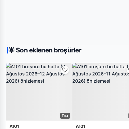
🌟 Son eklenen broşürler
14
A101
A101