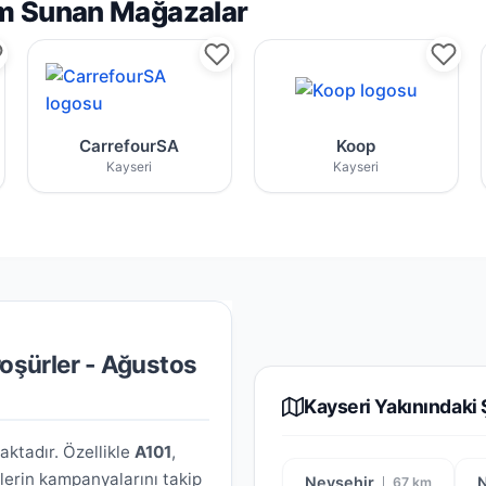
rim Sunan Mağazalar
ncel broşürleri
 market zincirine ait aktüel kampanyalar
CarrefourSA mağazası için yayınlanan broş
Kayseri Koop ind
CarrefourSA
Koop
Kayseri
Kayseri
roşürler - Ağustos
Kayseri Yakınındaki 
ktadır. Özellikle
A101
,
tlerin kampanyalarını takip
Nevşehir
67 km