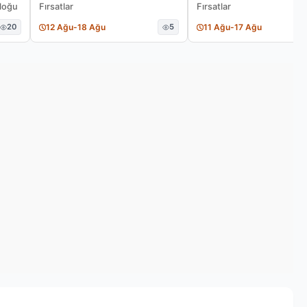
aloğu
Fırsatlar
Fırsatlar
20
12 Ağu
-
18 Ağu
5
11 Ağu
-
17 Ağu