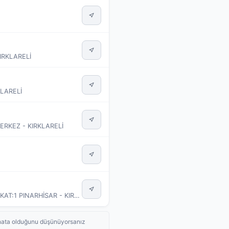
IRKLARELİ
LARELİ
ERKEZ - KIRKLARELİ
BEYLİK MAH. SALİH BİLİNMEZ CAD. ÖZBAĞLAR APT. NO:41 D:23 KAT:1 PINARHİSAR - KIRKLARELİ
de hata olduğunu düşünüyorsanız