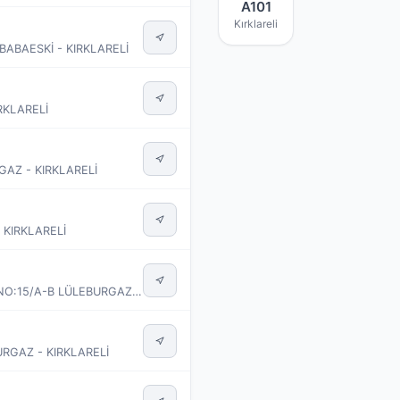
A101
Kırklareli
BABAESKİ - KIRKLARELİ
RKLARELİ
AZ - KIRKLARELİ
 KIRKLARELİ
ATATÜRK MAH. ŞEHİT PİLOT ÜSTEĞMEN İBRAHİM GERÇEK CAD. NO:15/A-B LÜLEBURGAZ - KIRKLARELİ
RGAZ - KIRKLARELİ