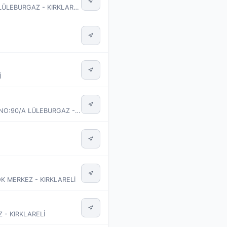
ÖZERLER MAH. EMRULLAH EFENDİ CAD. TARAKÇI APT. NO:11 A LÜLEBURGAZ - KIRKLARELİ
İ
CUMHURİYET MAH. TURGUTBEY CAD. MİRA SARAY APT. SİTESİ NO:90/A LÜLEBURGAZ - KIRKLARELİ
K MERKEZ - KIRKLARELİ
 - KIRKLARELİ