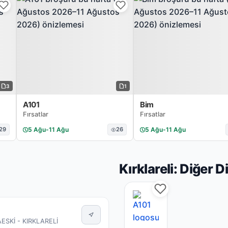
3
1
A101
Bim
Fırsatlar
Fırsatlar
29
5 Ağu
-
11 Ağu
26
5 Ağu
-
11 Ağu
Kırklareli: Diğer 
SKİ - KIRKLARELİ
A101 Kırklareli mağaz