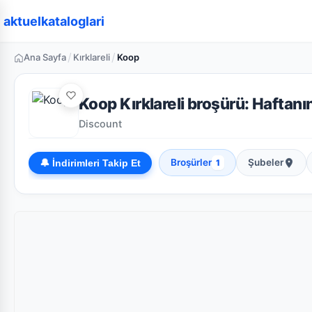
aktuelkataloglari
/
/
Ana Sayfa
Kırklareli
Koop
Koop Kırklareli broşürü: Haftanın
Discount
Broşürler
Şubeler
🔔 İndirimleri Takip Et
1