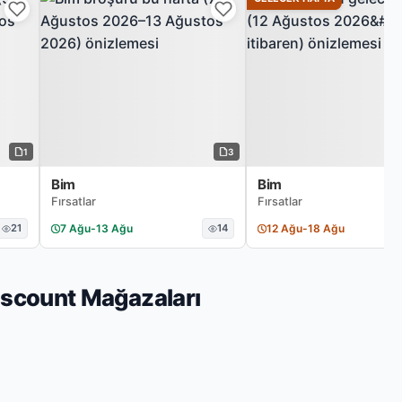
1
3
Bim
Bim
Fırsatlar
Fırsatlar
21
7 Ağu
-
13 Ağu
14
12 Ağu
-
18 Ağu
Discount Mağazaları
asının bu haftaki güncel broşürleri