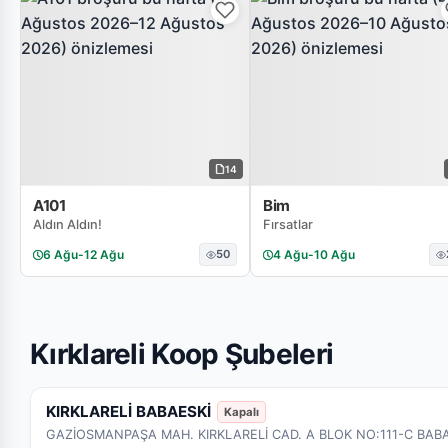
14
A101
Bim
Aldın Aldın!
Fırsatlar
6 Ağu
-
12 Ağu
50
4 Ağu
-
10 Ağu
Kırklareli Koop Şubeleri
KIRKLARELİ BABAESKİ
Kapalı
GAZİOSMANPAŞA MAH. KIRKLARELİ CAD. A BLOK NO:111-C BABAE