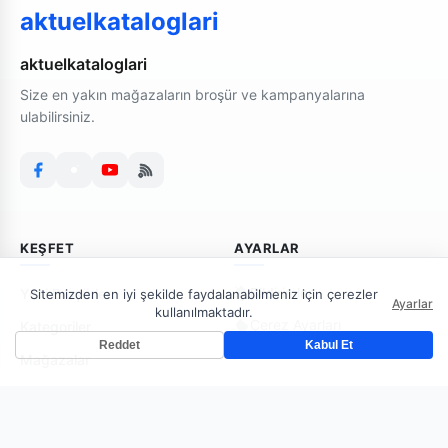
aktuelkataloglari
aktuelkataloglari
Size en yakın mağazaların broşür ve kampanyalarına
ulabilirsiniz.
KEŞFET
AYARLAR
Bildirimler
Yeni Broşürler
Sitemizden en iyi şekilde faydalanabilmeniz için çerezler
Ayarlar
kullanılmaktadır.
Çerez Ayarları
Kategoriler
Reddet
Kabul Et
Mağazalar
AKTUELKATALOGLARI