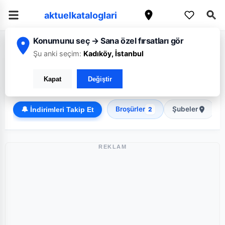
aktuelkataloglari
Konumunu seç → Sana özel fırsatları gör
/
/
Ana Sayfa
Kırşehir
A101
Şu anki seçim:
Kadıköy, İstanbul
A101 Kırşehir broşürü: Haftanın güncel fırsatları
Kapat
Değiştir
Discount
Broşürler
Şubeler
🔔 İndirimleri Takip Et
2
REKLAM