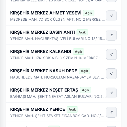
YENİ MAHALLE MAH. 25 ARALIK CAD. NO: 51/A KAMAN - KIRŞEHİR
KIRŞEHİR MERKEZ AHMET YESEVİ
Açık
MEDRESE MAH. 77. SOK ÜLGEN APT. NO:2 MERKEZ - KIRŞEHİR
KIRŞEHİR MERKEZ BASIN ANITI
Açık
YENİCE MAH. HACI BEKTAŞİ VELİ BULVARI NO:13/ 15A-15B MERKEZ - KIRŞEHİR
KIRŞEHİR MERKEZ KALKANDI
Açık
YENİCE MAH. 174. SOK A BLOK ZEMİN 10 MERKEZ - KIRŞEHİR
KIRŞEHİR MERKEZ NASUH DEDE
Açık
NASUHDEDE MAH. NURSULTAN NAZARBAYEV BLV. UZUN APT. NO:38/11 MERKEZ - KIRŞEHİR
KIRŞEHİR MERKEZ NEŞET ERTAŞ
Açık
BAĞBAŞI MAH. ŞEHİT NEVZAT ASLAN BULVARI NO:20/A MERKEZ - KIRŞEHİR
KIRŞEHİR MERKEZ YENİCE
Açık
YENİCE MAH. ŞEHİT ŞEVKET FİDANBOY CAD. NO:1/2A MERKEZ - KIRŞEHİR