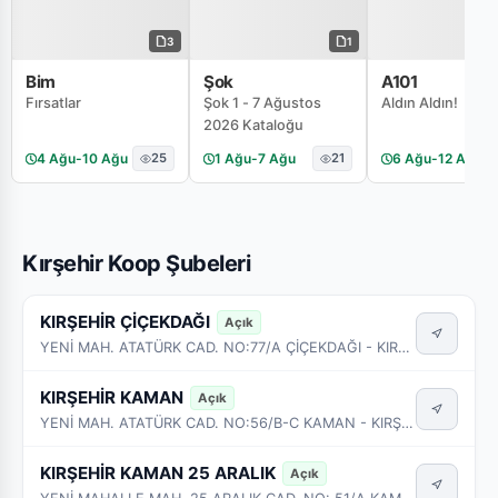
3
1
Bim
Şok
A101
Fırsatlar
Şok 1 - 7 Ağustos
Aldın Aldın!
2026 Kataloğu
4 Ağu
-
10 Ağu
25
1 Ağu
-
7 Ağu
21
6 Ağu
-
12 Ağu
Kırşehir Koop Şubeleri
KIRŞEHİR ÇİÇEKDAĞI
Açık
YENİ MAH. ATATÜRK CAD. NO:77/A ÇİÇEKDAĞI - KIRŞEHİR
KIRŞEHİR KAMAN
Açık
YENİ MAH. ATATÜRK CAD. NO:56/B-C KAMAN - KIRŞEHİR
KIRŞEHİR KAMAN 25 ARALIK
Açık