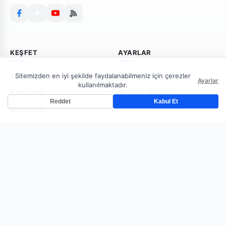
KEŞFET
AYARLAR
Bildirimler
Yeni Broşürler
Sitemizden en iyi şekilde faydalanabilmeniz için çerezler
Ayarlar
kullanılmaktadır.
Çerez Ayarları
Kategoriler
Reddet
Kabul Et
Mağazalar
AKTUELKATALOGLARI
Çerez Politakası
Gizlilik Politikası
İletişim
Kullanım Koşulları