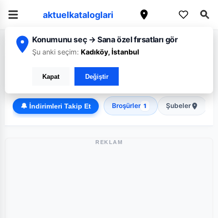
aktuelkataloglari
Konumunu seç → Sana özel fırsatları gör
/
/
Ana Sayfa
Kırşehir
Koop
Şu anki seçim:
Kadıköy, İstanbul
Koop Kırşehir broşürü: Haftanın güncel fırsatları
Kapat
Değiştir
Discount
Broşürler
Şubeler
🔔 İndirimleri Takip Et
1
REKLAM