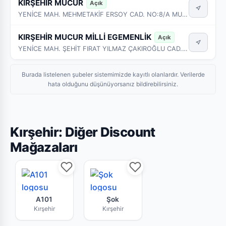
KIRŞEHİR MUCUR
Açık
YENİCE MAH. MEHMETAKİF ERSOY CAD. NO:8/A MUCUR - KIRŞEHİR
KIRŞEHİR MUCUR MİLLİ EGEMENLİK
Açık
YENİCE MAH. ŞEHİT FIRAT YILMAZ ÇAKIROĞLU CAD. NO:37 MUCUR - KIRŞEHİR
Burada listelenen şubeler sistemimizde kayıtlı olanlardır. Verilerde
hata olduğunu düşünüyorsanız bildirebilirsiniz.
Kırşehir: Diğer Discount
Mağazaları
A101 Kırşehir mağazasının bu haftaki güncel br
Şok Kırşehir market zincirine
A101
Şok
Kırşehir
Kırşehir