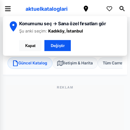
aktuelkataloglari
Konumunu seç → Sana özel fırsatları gör
/
/
/
Ana Sayfa
Kocaeli
CarrefourSA
Kocaeli Darıca FSM Mini
Şu anki seçim:
Kadıköy, İstanbul
CarrefourSA Kocaeli Darıca FSM Mini
Kapat
Değiştir
Darıca, Kocaeli
•
Süper Market
Güncel Katalog
İletişim & Harita
Tüm Carrefou
REKLAM