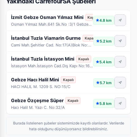
Yakındaki CarrefourSA Şubeleri
İzmit Gebze Osman Yılmaz Mini
Kapalı
4.8 km
Osman Yılmaz Mah.641 Sk.No :3/1 Gebze/Kocaeli
İstanbul Tuzla Viamarin Gurme
Kapalı
5.2 km
Cami Mah.Şehitler Cad. No:17(A)Blok No:Zk001A Tuzl
İstanbul Tuzla İstasyon Mini
Kapalı
5.4 km
İstasyon Mah.İstasyon Cad.Dış Kapı No:166 A Tuzla/
Gebze Hacı Halil Mini
Kapalı
5.7 km
HACI HALIL M. 1209 S. NO:15/C
Gebze Özçeşme Süper
Kapalı
5.8 km
Hacı Halil M. Yazı C. No:32/A
Burada listelenen şubeler sistemimizde kayıtlı olanlardır. Verilerde
hata olduğunu düşünüyorsanız bildirebilirsiniz.