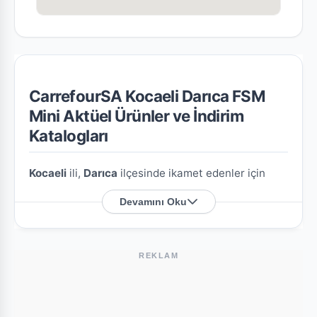
CarrefourSA Kocaeli Darıca FSM
Mini Aktüel Ürünler ve İndirim
Katalogları
Kocaeli
ili,
Darıca
ilçesinde ikamet edenler için
CarrefourSA Kocaeli Darıca FSM Mini
şubesine
Devamını Oku
özel en güncel indirim broşürlerini ve aktüel ürün
fırsatlarını bu sayfada derledik.
REKLAM
CarrefourSA Kocaeli Darıca FSM Mini
Nerede?
Mağazamızın açık adresi şöyledir:
Osmangazi M.