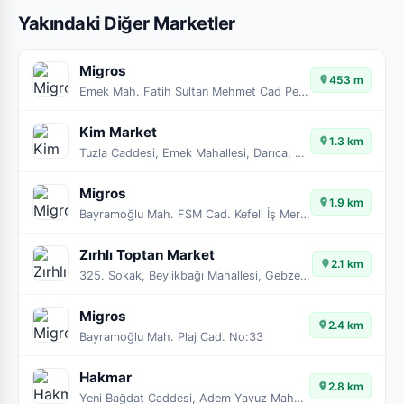
Yakındaki Diğer Marketler
Migros
453 m
Emek Mah. Fatih Sultan Mehmet Cad Petrol No:110
Kim Market
1.3 km
Tuzla Caddesi, Emek Mahallesi, Darıca, Kocaeli, Marmara Bölgesi, 41700, Türkiye
Migros
1.9 km
Bayramoğlu Mah. FSM Cad. Kefeli İş Merkezi
Zırhlı Toptan Market
2.1 km
325. Sokak, Beylikbağı Mahallesi, Gebze, Kocaeli, Marmara Bölgesi, 41400, Türkiye
Migros
2.4 km
Bayramoğlu Mah. Plaj Cad. No:33
Hakmar
2.8 km
Yeni Bağdat Caddesi, Adem Yavuz Mahallesi, Gebze, Kocaeli, Marmara Bölgesi, 41400, Türkiye