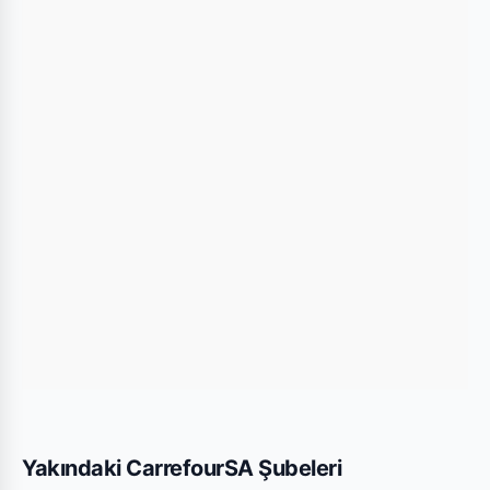
sağlayabilirsiniz.
Bu Şubede Neler Var?
CarrefourSA mağazalarında genellikle gıda,
temizlik ürünleri, kişisel bakım ürünleri ve haftalık
değişen aktüel teknolojik ürünler bulunmaktadır.
Kocaeli Kandıra Mini şubesi için yayınlanan son
kataloglara yukarıdaki listeden göz atabilirsiniz.
Yakındaki CarrefourSA Şubeleri