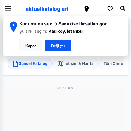
aktuelkataloglari
Konumunu seç → Sana özel fırsatları gör
/
/
/
Ana Sayfa
Kocaeli
CarrefourSA
Kocaeli Kandıra Mini
Şu anki seçim:
Kadıköy, İstanbul
CarrefourSA Kocaeli Kandıra Mini
Kapat
Değiştir
Kandıra, Kocaeli
•
Süper Market
Güncel Katalog
İletişim & Harita
Tüm Carrefou
REKLAM