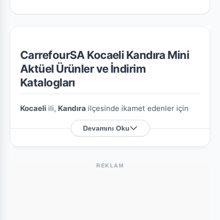
CarrefourSA Kocaeli Kandıra Mini
Aktüel Ürünler ve İndirim
Katalogları
Kocaeli
ili,
Kandıra
ilçesinde ikamet edenler için
CarrefourSA Kocaeli Kandıra Mini
şubesine özel
Devamını Oku
en güncel indirim broşürlerini ve aktüel ürün
fırsatlarını bu sayfada derledik.
REKLAM
CarrefourSA Kocaeli Kandıra Mini Nerede?
Mağazamızın açık adresi şöyledir:
Aydınlık M.
Sezenler C. No: 2
. Harita üzerindeki konumu
kullanarak mağazaya kolayca ulaşım