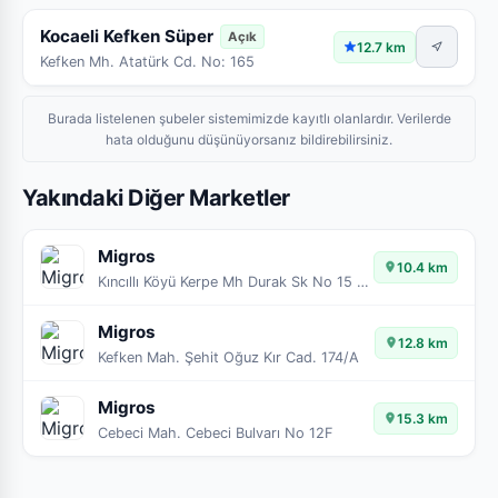
Kocaeli Kefken Süper
Açık
12.7 km
Kefken Mh. Atatürk Cd. No: 165
Burada listelenen şubeler sistemimizde kayıtlı olanlardır. Verilerde
hata olduğunu düşünüyorsanız bildirebilirsiniz.
Yakındaki Diğer Marketler
Migros
10.4 km
Kıncıllı Köyü Kerpe Mh Durak Sk No 15 Kerpe
Migros
12.8 km
Kefken Mah. Şehit Oğuz Kır Cad. 174/A
Migros
15.3 km
Cebeci Mah. Cebeci Bulvarı No 12F