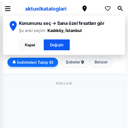
aktuelkataloglari
Konumunu seç → Sana özel fırsatları gör
/
/
Ana Sayfa
Kütahya
Migros
Şu anki seçim:
Kadıköy, İstanbul
Migros Kütahya broşürü: Haftanın güncel fırsatları
Kapat
Değiştir
Süper Market
Şubeler
Benzer
🔔 İndirimleri Takip Et
REKLAM