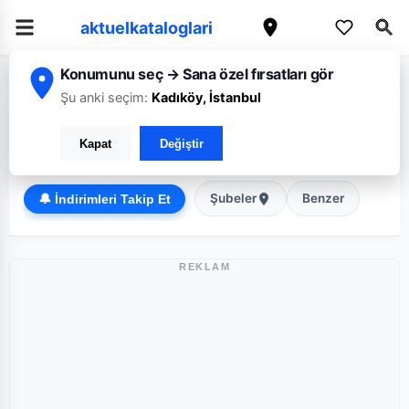
aktuelkataloglari
Konumunu seç → Sana özel fırsatları gör
/
/
Ana Sayfa
Malatya
Migros
Şu anki seçim:
Kadıköy, İstanbul
Migros Malatya broşürü: Haftanın güncel fırsatları
Kapat
Değiştir
Süper Market
Şubeler
Benzer
🔔 İndirimleri Takip Et
REKLAM