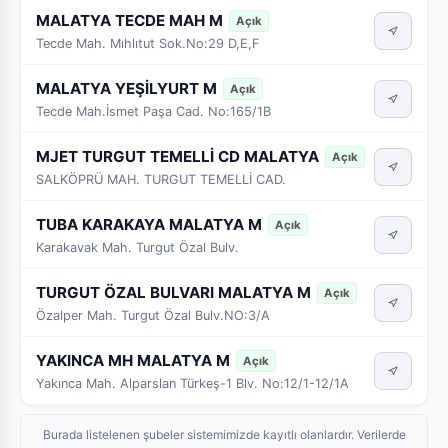
MALATYA TECDE MAH M
Açık
Tecde Mah. Mıhlıtut Sok.No:29 D,E,F
MALATYA YEŞİLYURT M
Açık
Tecde Mah.İsmet Paşa Cad. No:165/1B
MJET TURGUT TEMELLİ CD MALATYA
Açık
SALKÖPRÜ MAH. TURGUT TEMELLİ CAD.
TUBA KARAKAYA MALATYA M
Açık
Karakavak Mah. Turgut Özal Bulv.
TURGUT ÖZAL BULVARI MALATYA M
Açık
Özalper Mah. Turgut Özal Bulv.NO:3/A
YAKINCA MH MALATYA M
Açık
Yakınca Mah. Alparslan Türkeş-1 Blv. No:12/1-12/1A
Burada listelenen şubeler sistemimizde kayıtlı olanlardır. Verilerde