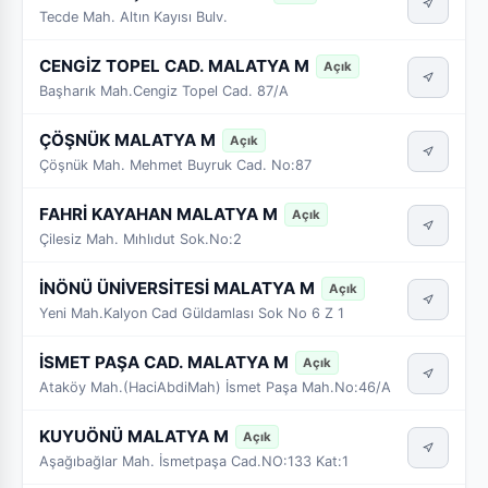
Tecde Mah. Altın Kayısı Bulv.
CENGİZ TOPEL CAD. MALATYA M
Açık
Başharık Mah.Cengiz Topel Cad. 87/A
ÇÖŞNÜK MALATYA M
Açık
Çöşnük Mah. Mehmet Buyruk Cad. No:87
FAHRİ KAYAHAN MALATYA M
Açık
Çilesiz Mah. Mıhlıdut Sok.No:2
İNÖNÜ ÜNİVERSİTESİ MALATYA M
Açık
Yeni Mah.Kalyon Cad Güldamlası Sok No 6 Z 1
İSMET PAŞA CAD. MALATYA M
Açık
Ataköy Mah.(HaciAbdiMah) İsmet Paşa Mah.No:46/A
KUYUÖNÜ MALATYA M
Açık
Aşağıbağlar Mah. İsmetpaşa Cad.NO:133 Kat:1