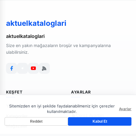
aktuelkataloglari
aktuelkataloglari
Size en yakın mağazaların broşür ve kampanyalarına
ulabilirsiniz.
KEŞFET
AYARLAR
Bildirimler
Yeni Broşürler
Sitemizden en iyi şekilde faydalanabilmeniz için çerezler
Ayarlar
kullanılmaktadır.
Çerez Ayarları
Kategoriler
Reddet
Kabul Et
Mağazalar