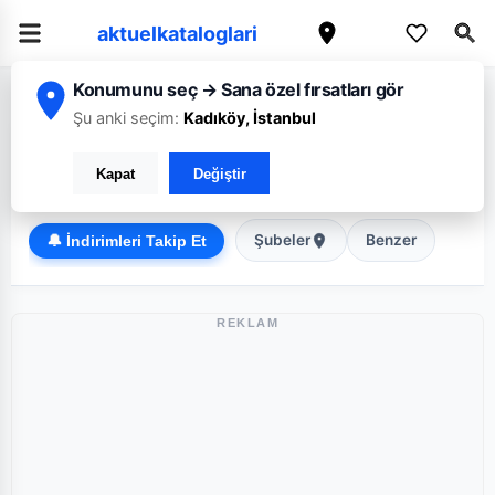
aktuelkataloglari
Konumunu seç → Sana özel fırsatları gör
/
/
Ana Sayfa
Mardin
Migros
Şu anki seçim:
Kadıköy, İstanbul
Migros Mardin broşürü: Haftanın güncel fırsatları
Kapat
Değiştir
Süper Market
Şubeler
Benzer
🔔 İndirimleri Takip Et
REKLAM