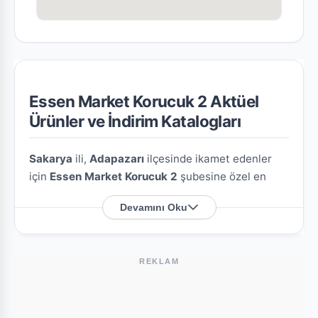
Essen Market Korucuk 2 Aktüel
Ürünler ve İndirim Katalogları
Sakarya
ili,
Adapazarı
ilçesinde ikamet edenler
için
Essen Market Korucuk 2
şubesine özel en
güncel indirim broşürlerini ve aktüel ürün
Devamını Oku
fırsatlarını bu sayfada derledik.
Essen Market Korucuk 2 Nerede?
REKLAM
Mağazamızın açık adresi şöyledir:
Kerem Coşkun
Caddesi, 1691 Küme Evler, Korucuk Mahallesi,
Sakarya, Adapazarı, Sakarya, Marmara Bölgesi,