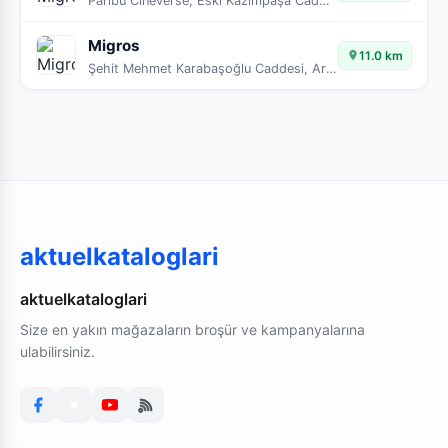
Paribu Cineverse, Eski Kazımpaşa Caddesi, Arabacıalanı Mahallesi, Serdivan, Sakarya, Marmara Bölgesi, 54050, Türkiye
Migros
11.0 km
Şehit Mehmet Karabaşoğlu Caddesi, Arabacıalanı Mahallesi, Serdivan, Sakarya, Marmara Bölgesi, 54050, Türkiye
aktuelkataloglari
aktuelkataloglari
Size en yakın mağazaların broşür ve kampanyalarına
ulabilirsiniz.