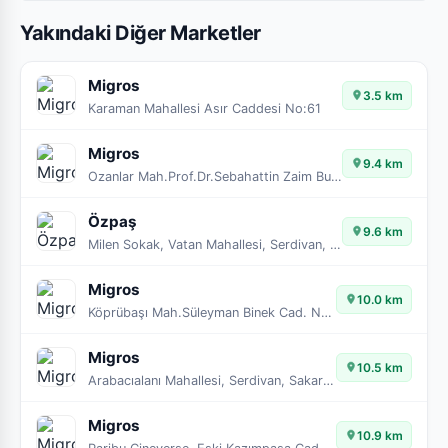
Yakındaki Diğer Marketler
Migros
3.5 km
Karaman Mahallesi Asır Caddesi No:61
Migros
9.4 km
Ozanlar Mah.Prof.Dr.Sebahattin Zaim Bulv No: 64/2E
Özpaş
9.6 km
Milen Sokak, Vatan Mahallesi, Serdivan, Sakarya, Marmara Bölgesi, 54050, Türkiye
Migros
10.0 km
Köprübaşı Mah.Süleyman Binek Cad. No:24
Migros
10.5 km
Arabacıalanı Mahallesi, Serdivan, Sakarya, Marmara Bölgesi, 54050, Türkiye
Migros
10.9 km