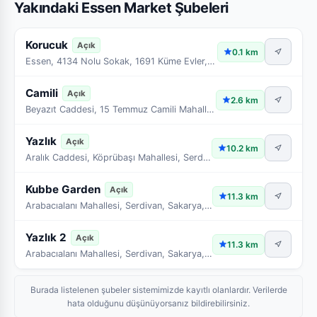
Yakındaki Essen Market Şubeleri
Korucuk
Açık
0.1 km
Essen, 4134 Nolu Sokak, 1691 Küme Evler, Korucuk Mahallesi, Sakarya, Adapazarı, Sakarya, Marmara Bölgesi, 54290, Türkiye
Camili
Açık
2.6 km
Beyazıt Caddesi, 15 Temmuz Camili Mahallesi, Sakarya, Adapazarı, Sakarya, Marmara Bölgesi, Türkiye
Yazlık
Açık
10.2 km
Aralık Caddesi, Köprübaşı Mahallesi, Serdivan, Sakarya, Marmara Bölgesi, 54050, Türkiye
Kubbe Garden
Açık
11.3 km
Arabacıalanı Mahallesi, Serdivan, Sakarya, Marmara Bölgesi, 54050, Türkiye
Yazlık 2
Açık
11.3 km
Arabacıalanı Mahallesi, Serdivan, Sakarya, Marmara Bölgesi, 54050, Türkiye
Burada listelenen şubeler sistemimizde kayıtlı olanlardır. Verilerde
hata olduğunu düşünüyorsanız bildirebilirsiniz.