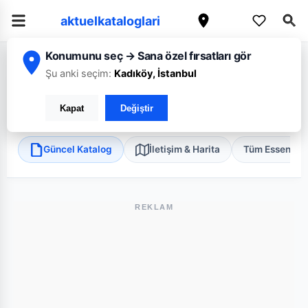
aktuelkataloglari
Konumunu seç → Sana özel fırsatları gör
/
/
/
Ana Sayfa
Sakarya
Essen Market
Korucuk 2
Şu anki seçim:
Kadıköy, İstanbul
Essen Market Korucuk 2
Kapat
Değiştir
Adapazarı, Sakarya
•
Süper Market
Güncel Katalog
İletişim & Harita
Tüm Essen Mar
REKLAM