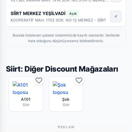
VEYSEL KARANİ MAH. 1914 SOK. NO:31/A-C MERKEZ - SİİRT
SİİRT MERKEZ YEŞİLVADİ
Açık
KOOPERATİF MAH. 1702 SOK. NO:12 MERKEZ - SİİRT
Burada listelenen şubeler sistemimizde kayıtlı olanlardır. Verilerde
hata olduğunu düşünüyorsanız bildirebilirsiniz.
Siirt: Diğer Discount Mağazaları
A101 Siirt mağazasının bu haftaki güncel broşür
Şok Siirt market zincirine ait
A101
Şok
Siirt
Siirt
REKLAM