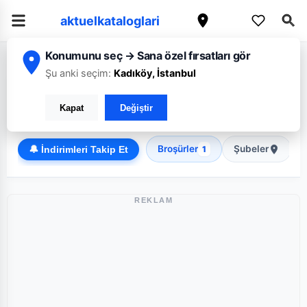
aktuelkataloglari
Konumunu seç → Sana özel fırsatları gör
/
/
Ana Sayfa
Siirt
Koop
Şu anki seçim:
Kadıköy, İstanbul
Koop Siirt broşürü: Haftanın güncel fırsatları
Kapat
Değiştir
Discount
Broşürler
Şubeler
🔔 İndirimleri Takip Et
1
REKLAM