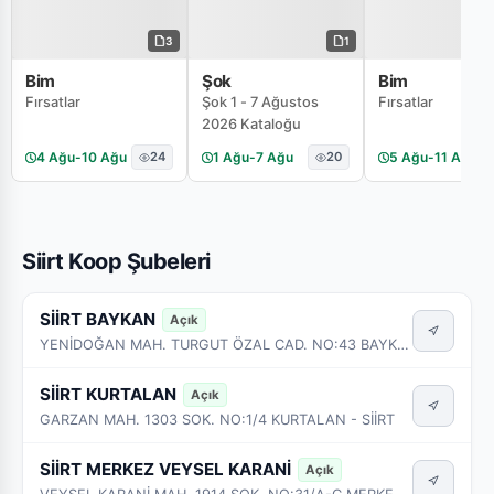
3
1
Bim
Şok
Bim
Fırsatlar
Şok 1 - 7 Ağustos
Fırsatlar
2026 Kataloğu
4 Ağu
-
10 Ağu
24
1 Ağu
-
7 Ağu
20
5 Ağu
-
11 Ağu
Siirt Koop Şubeleri
SİİRT BAYKAN
Açık
YENİDOĞAN MAH. TURGUT ÖZAL CAD. NO:43 BAYKAN - SİİRT
SİİRT KURTALAN
Açık
GARZAN MAH. 1303 SOK. NO:1/4 KURTALAN - SİİRT
SİİRT MERKEZ VEYSEL KARANİ
Açık