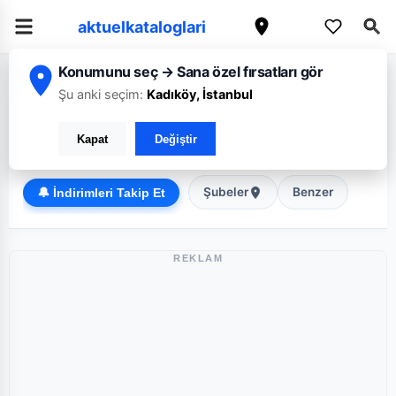
aktuelkataloglari
Konumunu seç → Sana özel fırsatları gör
/
/
Ana Sayfa
Siirt
Migros
Şu anki seçim:
Kadıköy, İstanbul
Migros Siirt broşürü: Haftanın güncel fırsatları
Kapat
Değiştir
Süper Market
Şubeler
Benzer
🔔 İndirimleri Takip Et
REKLAM