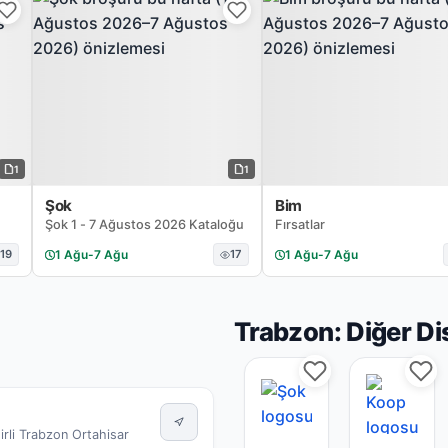
1
1
Şok
Bim
Şok 1 - 7 Ağustos 2026 Kataloğu
Fırsatlar
19
1 Ağu
-
7 Ağu
17
1 Ağu
-
7 Ağu
Trabzon: Diğer D
irli Trabzon Ortahisar
Şok Trabzon mağazası
Koop Tr