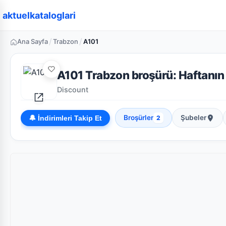
aktuelkataloglari
/
/
Ana Sayfa
Trabzon
A101
A101 Trabzon broşürü: Haftanın g
Discount
Broşürler
Şubeler
🔔 İndirimleri Takip Et
2