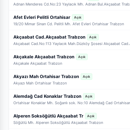
Adnan Menderes Cd.No:23 Yaylacık Mh. Adnan Bul.Akçaabat Tra
Afet Evleri Pelitli Ortahisar
Açık
19/20 Mimar Sinan Cd. Pelitli Mh. Afet Evleri Ortahisar Trabzon
Akçaabat Cad.Akçaabat Trabzon
Açık
Akçabaat Cad.No:113 Yaylacık Mah.Düzköy Şosesi Akçaabat Cad
Akçakale Akçaabat Trabzon
Açık
Akçakale Akçaabat Trabzon
Akyazı Mah Ortahisar Trabzon
Açık
Akyazı Mah Ortahisar Trabzon
Alemdağ Cad Konaklar Trabzon
Açık
Ortahisar Konaklar Mh. Soğanlı sok. No:10 Alemdağ Cad Ortahisa
Alperen Soksöğütlü Akçaabat Tr
Açık
Söğütlü Mh. Alperen Soksöğütlü Akçaabat Trabzon