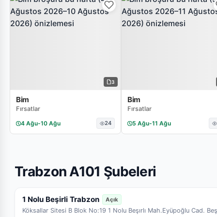
3
Bim
Bim
Fırsatlar
Fırsatlar
4 Ağu
-
10 Ağu
24
5 Ağu
-
11 Ağu
Trabzon A101 Şubeleri
1 Nolu Beşirli Trabzon
Açık
Köksallar Sitesi B Blok No:19 1 Nolu Beşırlı Mah.Eyüpoğlu Cad. Beş