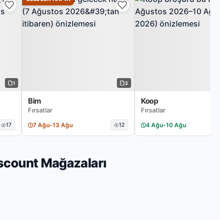
1
3
Bim
Koop
Fırsatlar
Fırsatlar
17
7 Ağu
-
13 Ağu
12
4 Ağu
-
10 Ağu
iscount Mağazaları
nın bu haftaki güncel broşürleri
abzon market zincirine ait aktüel kampanyalar