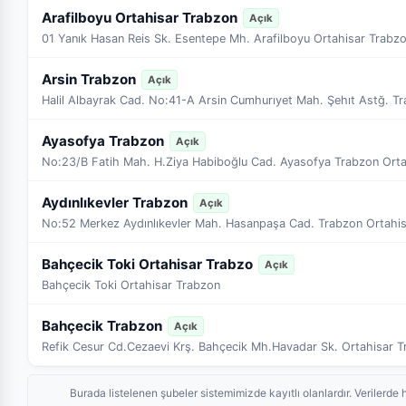
Arafilboyu Ortahisar Trabzon
Açık
01 Yanık Hasan Reis Sk. Esentepe Mh. Arafilboyu Ortahisar Trabz
Arsin Trabzon
Açık
Halil Albayrak Cad. No:41-A Arsin Cumhurıyet Mah. Şehıt Astğ. T
Ayasofya Trabzon
Açık
No:23/B Fatih Mah. H.Ziya Habiboğlu Cad. Ayasofya Trabzon Orta
Aydınlıkevler Trabzon
Açık
No:52 Merkez Aydınlıkevler Mah. Hasanpaşa Cad. Trabzon Ortahi
Bahçecik Toki Ortahisar Trabzo
Açık
Bahçecik Toki Ortahisar Trabzon
Bahçecik Trabzon
Açık
Refik Cesur Cd.Cezaevi Krş. Bahçecik Mh.Havadar Sk. Ortahisar 
Burada listelenen şubeler sistemimizde kayıtlı olanlardır. Veriler