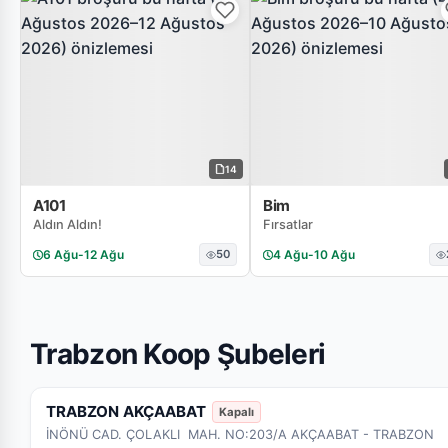
14
A101
Bim
Aldın Aldın!
Fırsatlar
6 Ağu
-
12 Ağu
50
4 Ağu
-
10 Ağu
Trabzon Koop Şubeleri
TRABZON AKÇAABAT
Kapalı
İNÖNÜ CAD. ÇOLAKLI MAH. NO:203/A AKÇAABAT - TRABZON