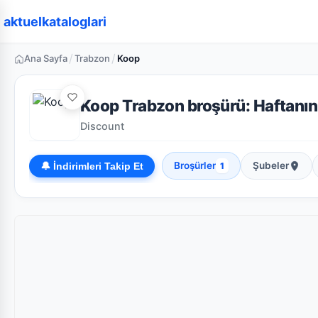
aktuelkataloglari
/
/
Ana Sayfa
Trabzon
Koop
Koop Trabzon broşürü: Haftanın g
Discount
Broşürler
Şubeler
🔔 İndirimleri Takip Et
1