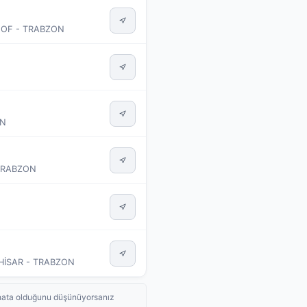
) OF - TRABZON
ON
TRABZON
HİSAR - TRABZON
de hata olduğunu düşünüyorsanız