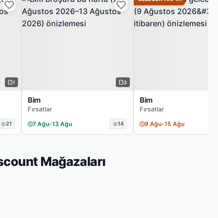
1
3
Bim
Bim
Fırsatlar
Fırsatlar
21
7 Ağu
-
13 Ağu
14
9 Ağu
-
15 Ağu
iscount Mağazaları
ının bu haftaki güncel broşürleri