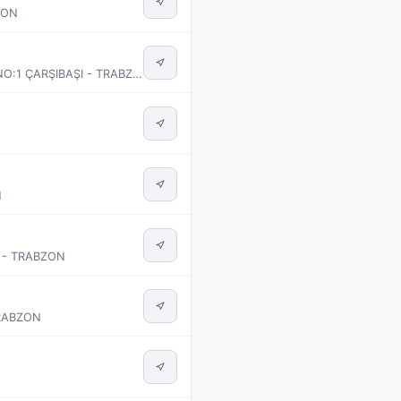
ZON
BÜYÜKDERE MAH. MUALLİM ALİ OSMAN DURAN CAD. 314 SOK. NO:1 ÇARŞIBAŞI - TRABZON
N
 - TRABZON
TRABZON