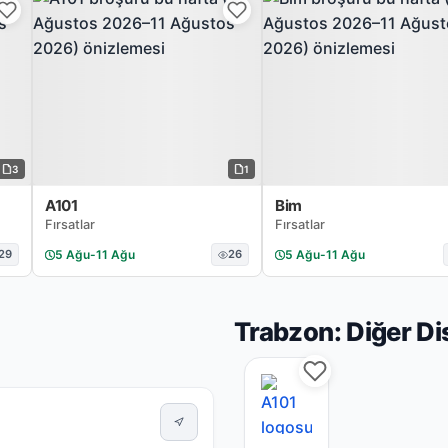
3
1
A101
Bim
Fırsatlar
Fırsatlar
29
5 Ağu
-
11 Ağu
26
5 Ağu
-
11 Ağu
Trabzon: Diğer D
A101 Trabzon mağazas